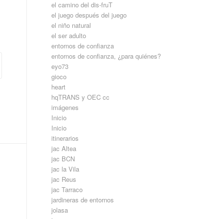
el camino del dis-fruT
el juego después del juego
el niño natural
el ser adulto
entornos de confianza
entornos de confianza, ¿para quiénes?
eyo73
gioco
heart
hqTRANS y OEC cc
imágenes
Inicio
Inicio
itinerarios
jac Altea
jac BCN
jac la Vila
jac Reus
jac Tarraco
jardineras de entornos
jolasa