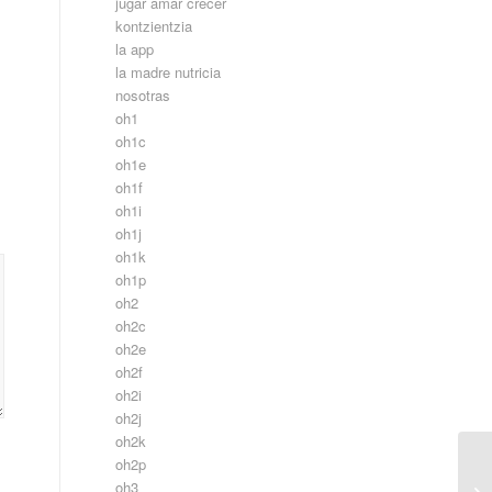
jugar amar crecer
kontzientzia
la app
la madre nutricia
nosotras
oh1
oh1c
oh1e
oh1f
oh1i
oh1j
oh1k
oh1p
oh2
oh2c
oh2e
oh2f
oh2i
oh2j
oh2k
oh2p
oh3