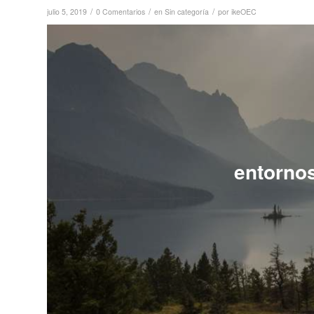
/
/
/
julio 5, 2019
0 Comentarios
en
Sin categoría
por
ikeOEC
entorno