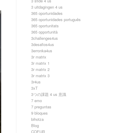
3 sfide 4 us
3 uitdagingen 4 us
365 oportunidades
365 oportunidades português
365 oportunitats
365 opportunità
3challenges4us
3desafios4us
3erronka4us
3r matrix
3r matrix 1
3r matrix 2
3r matrix 3
3r4us
3xT
3つの課題 4 us 意識
7 emo
7 preguntas
9 bloques
bihotza
Blog
COEUR