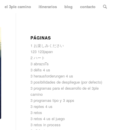
el 3ple camino
itinerarios
blog
contacto
PÁGINAS
1 お楽しみください
123 123japan
2 ハート
3 abrazoTs
3 défis 4 us
3 herausforderungen 4 us
3 posibilidades de despliegue (por defecto)
3 programas para el desarrollo de el 3ple
camino
3 programas tipo y 3 apps
3 reptes 4 us
3 retos
3 retos 4 us el juego
3 retos in process