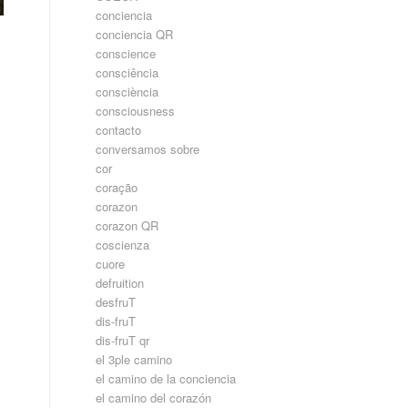
conciencia
conciencia QR
conscience
consciência
consciència
consciousness
contacto
conversamos sobre
cor
coração
corazon
corazon QR
coscienza
cuore
defruition
desfruT
dis-fruT
dis-fruT qr
el 3ple camino
el camino de la conciencia
el camino del corazón