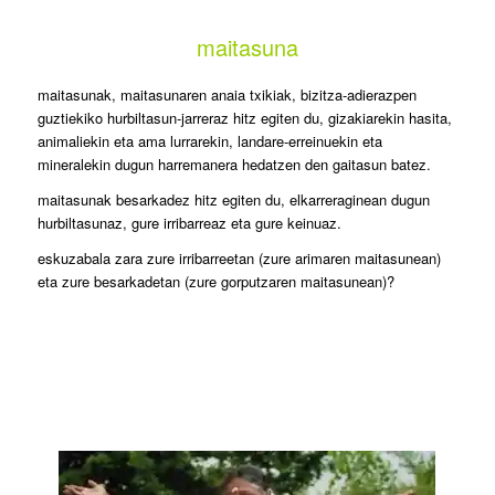
maitasuna
maitasunak, maitasunaren anaia txikiak, bizitza-adierazpen
guztiekiko hurbiltasun-jarreraz hitz egiten du, gizakiarekin hasita,
animaliekin eta ama lurrarekin, landare-erreinuekin eta
mineralekin dugun harremanera hedatzen den gaitasun batez.
maitasunak besarkadez hitz egiten du, elkarreraginean dugun
hurbiltasunaz, gure irribarreaz eta gure keinuaz.
eskuzabala zara zure irribarreetan (zure arimaren maitasunean)
eta zure besarkadetan (zure gorputzaren maitasunean)?