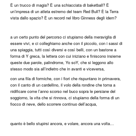
È un trucco di magia? È una schiacciata di baketball? È
un’impresa di un atleta estremo del team Red Bull? È la Terra
vista dallo spazio? È un record nel libro Ginness degli idem?
a un certo punto del percorso ci stupiamo della meraviglia di
essere vivi, e ci colleghiamo anche con il piccolo, con i sassi di
una spiaggia, tutti così diversi e così belli, con un bastone a
forma di Y greca, la lettera con cui iniziano e finiscono insieme
queste due parole, palindrome, Yo soY, che si leggono allo
stesso modo sia all’indietro che in avanti e viceversa,
con una fila di formiche, con i fiori che rispuntano in primavera,
con il canto di un cardellino, il volo della rondine che torna a
nidificare come l’anno scorso nel buco sopra le persiane del
soggiorno, la vita che si rinnova, ci stupiamo della forma di un
fiocco di neve, dello scorrere continuo dell’acqua,
quanto è bello stupirsi ancora, e volare, ancora una volta…