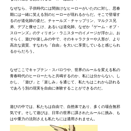
なぜなら、子供時代には間抜けなヒーローがいたのに対し、思春
期には一緒に笑える別のヒーローが現れるからだ。そこで登場す
るのが道化師の姿だ。チャールズ・チャップリン、マルクス兄
弟、デブと痩せこけ、あるいは道化師。なぜか『ゲーム・オブ・
スローンズ』のティリオン・ラニスターのイメージが浮かぶ。お
そらく、遊びや楽しみの中で、そのキャラクターや人形が、より
高次な資質、すなわち「自由」を大いに享受していると感じられ
るからだろう。
なぜここでキャプテン・スパロウや、世界のルールを変える私の
青春時代のヒーローたちと共鳴するのか、私には分からない。し
かし、「遊び」と「楽しみ」を通じて、私たちはこれから訪れる
であろう別の現実を自由に体験することができるのだ。
遊びの中では、私たちは自由で、自然体であり、多くの場合無邪
気です。そして遊びは、日常の世界に課されたルールに挑み、も
はや重力の法則さえも私たちには適用されません。