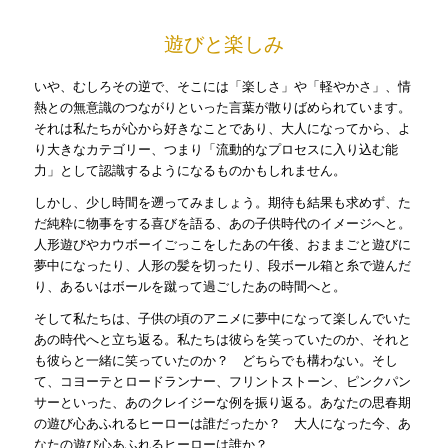
遊びと楽しみ
いや、むしろその逆で、そこには「楽しさ」や「軽やかさ」、情
熱との無意識のつながりといった言葉が散りばめられています。
それは私たちが心から好きなことであり、大人になってから、よ
り大きなカテゴリー、つまり「流動的なプロセスに入り込む能
力」として認識するようになるものかもしれません。
しかし、少し時間を遡ってみましょう。期待も結果も求めず、た
だ純粋に物事をする喜びを語る、あの子供時代のイメージへと。
人形遊びやカウボーイごっこをしたあの午後、おままごと遊びに
夢中になったり、人形の髪を切ったり、段ボール箱と糸で遊んだ
り、あるいはボールを蹴って過ごしたあの時間へと。
そして私たちは、子供の頃のアニメに夢中になって楽しんでいた
あの時代へと立ち返る。私たちは彼らを笑っていたのか、それと
も彼らと一緒に笑っていたのか？ どちらでも構わない。そし
て、コヨーテとロードランナー、フリントストーン、ピンクパン
サーといった、あのクレイジーな例を振り返る。あなたの思春期
の遊び心あふれるヒーローは誰だったか？ 大人になった今、あ
なたの遊び心あふれるヒーローは誰か？