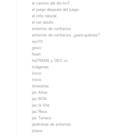
el camino del dis-fruT
el juego después del juego
el niño natural
el ser adulto
entornos de confianza
entornos de confianza, ¿para quiénes?
eyo73
gioco
heart
hqTRANS y OEC cc
imágenes
Inicio
Inicio
itinerarios
jac Altea
jac BCN
jac la Vila
jac Reus
jac Tarraco
jardineras de entornos
jolasa