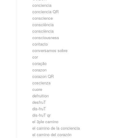
conciencia
conciencia QR
conscience
consciência
consciència
consciousness
contacto
conversamos sobre
cor
coração
corazon
corazon QR
coscienza
cuore
defruition
desfruT
dis-fruT
dis-fruT qr
el 3ple camino
el camino de la conciencia
el camino del corazón