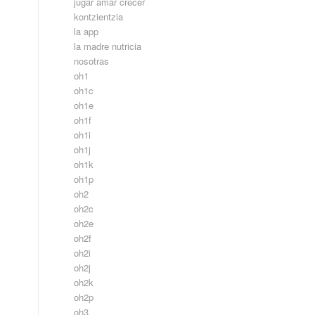
jugar amar crecer
kontzientzia
la app
la madre nutricia
nosotras
oh1
oh1c
oh1e
oh1f
oh1i
oh1j
oh1k
oh1p
oh2
oh2c
oh2e
oh2f
oh2i
oh2j
oh2k
oh2p
oh3