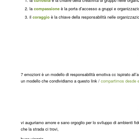
la
curiosità
è la chiave della creatività di gruppo nelle organ
la
compassione
è la porta d’accesso a gruppi e organizzazio
il
coraggio
è la chiave della responsabilità nelle organizzazio
7 emozioni è un modello di responsabilità emotiva cc ispirato all’ar
un modello che condividiamo a questo link /
compartimos desde e
vi auguriamo amore e sano orgoglio per lo sviluppo di ambienti fid
che la strada ci trovi,
buon viaggio.