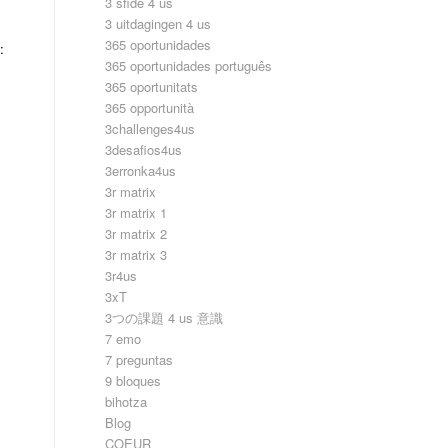
3 sfide 4 us
3 uitdagingen 4 us
365 oportunidades
:
365 oportunidades português
365 oportunitats
365 opportunità
3challenges4us
3desafios4us
3erronka4us
3r matrix
3r matrix 1
3r matrix 2
3r matrix 3
3r4us
3xT
3つの課題 4 us 意識
7 emo
7 preguntas
9 bloques
bihotza
Blog
COEUR