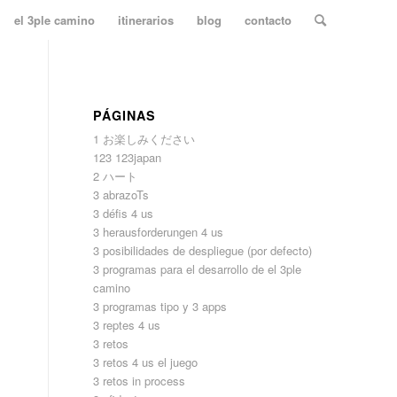
el 3ple camino
itinerarios
blog
contacto
PÁGINAS
1 お楽しみください
123 123japan
2 ハート
3 abrazoTs
3 défis 4 us
3 herausforderungen 4 us
3 posibilidades de despliegue (por defecto)
3 programas para el desarrollo de el 3ple
camino
3 programas tipo y 3 apps
3 reptes 4 us
3 retos
3 retos 4 us el juego
3 retos in process