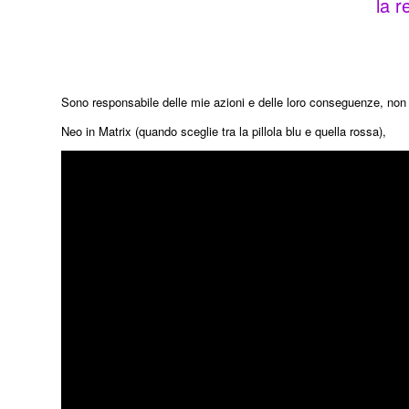
la r
Sono responsabile delle mie azioni e delle loro conseguenze, non 
Neo in Matrix (quando sceglie tra la pillola blu e quella rossa),