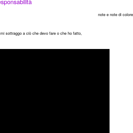
esponsabilità
note e note di colore
mi sottraggo a ciò che devo fare o che ho fatto,