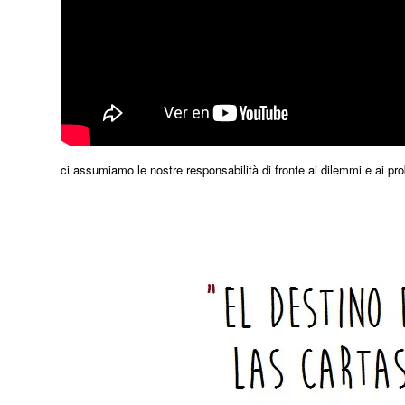
ci assumiamo le nostre responsabilità di fronte ai dilemmi e ai pro