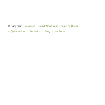
© Copyright -
3retos4us
-
Enfold WordPress Theme by Kriesi
el 3ple camino
itinerarios
blog
contacto