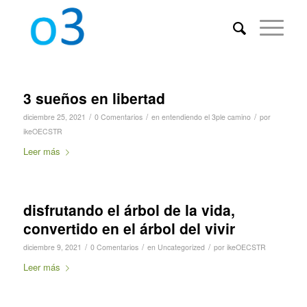
3 sueños en libertad
/
/
/
diciembre 25, 2021
0 Comentarios
en
entendiendo el 3ple camino
por
ikeOECSTR
Leer más
disfrutando el árbol de la vida,
convertido en el árbol del vivir
/
/
/
diciembre 9, 2021
0 Comentarios
en
Uncategorized
por
ikeOECSTR
Leer más