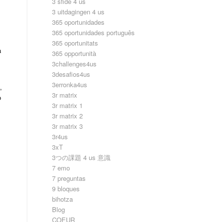
3 sfide 4 us
3 uitdagingen 4 us
365 oportunidades
365 oportunidades português
365 oportunitats
a
365 opportunità
3challenges4us
3desafios4us
3erronka4us
,
3r matrix
o
3r matrix 1
3r matrix 2
3r matrix 3
3r4us
3xT
3つの課題 4 us 意識
7 emo
7 preguntas
9 bloques
bihotza
Blog
COEUR