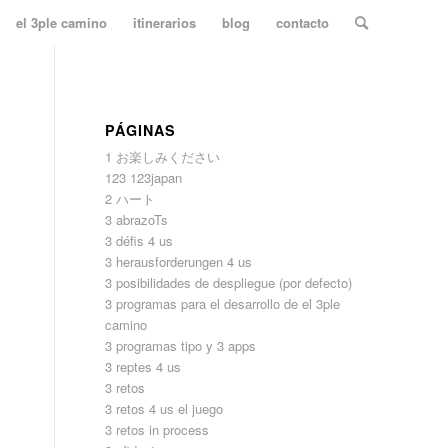
el 3ple camino
itinerarios
blog
contacto
PÁGINAS
1 お楽しみください
123 123japan
2 ハート
3 abrazoTs
3 défis 4 us
3 herausforderungen 4 us
3 posibilidades de despliegue (por defecto)
3 programas para el desarrollo de el 3ple
camino
3 programas tipo y 3 apps
3 reptes 4 us
3 retos
3 retos 4 us el juego
3 retos in process