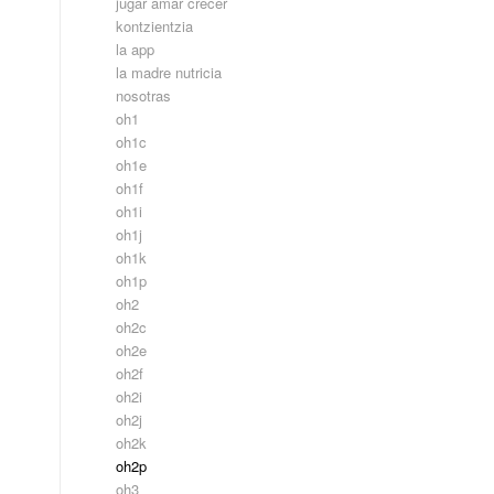
jugar amar crecer
kontzientzia
la app
la madre nutricia
nosotras
oh1
oh1c
oh1e
oh1f
oh1i
oh1j
oh1k
oh1p
oh2
oh2c
oh2e
oh2f
oh2i
oh2j
oh2k
oh2p
oh3