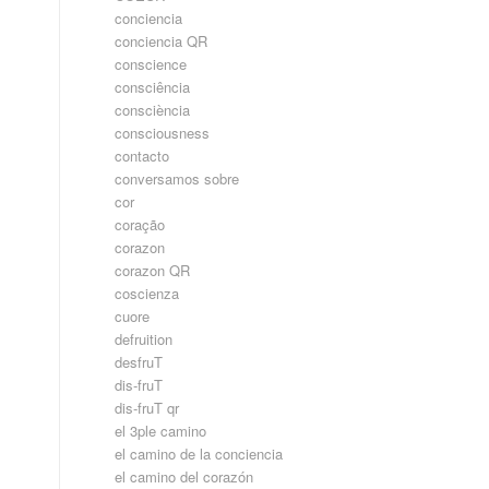
conciencia
conciencia QR
conscience
consciência
consciència
consciousness
contacto
conversamos sobre
cor
coração
corazon
corazon QR
coscienza
cuore
defruition
desfruT
dis-fruT
dis-fruT qr
el 3ple camino
el camino de la conciencia
el camino del corazón