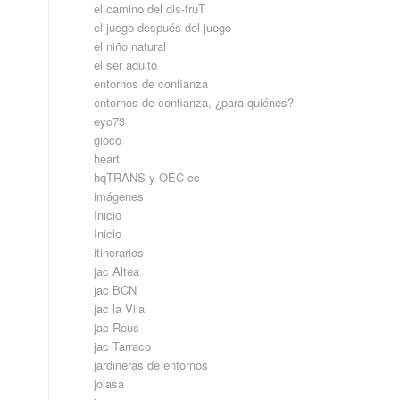
el camino del dis-fruT
el juego después del juego
el niño natural
el ser adulto
entornos de confianza
entornos de confianza, ¿para quiénes?
eyo73
gioco
heart
hqTRANS y OEC cc
imágenes
Inicio
Inicio
itinerarios
jac Altea
jac BCN
jac la Vila
jac Reus
jac Tarraco
jardineras de entornos
jolasa