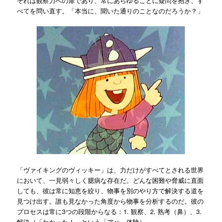
それは観察力への扉であり、常にあらゆることに疑問を抱き、す
べてを問い直す。「本当に、聞いた通りのことなのだろうか？」
「ヴァイキングのヴィッキー」は、力だけがすべてとされる世界
において、一見弱々しく臆病な存在だ。どんな困難や脅威に直面
しても、彼は常に知恵を絞り、物事を別のやり方で解決する道を
見つけ出す。誰も見なかった角度から物事を分析するのだ。彼の
プロセスは常に3つの段階からなる：1. 観察、2. 熟考（鼻）、3.
解決（「わかった！」という「アハ」体験）。