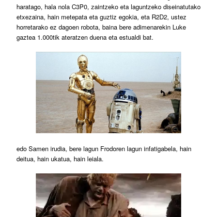
haratago, hala nola C3P0, zaintzeko eta laguntzeko diseinatutako
etxezaina, hain metepata eta guztiz egokia, eta R2D2, ustez
horretarako ez dagoen robota, baina bere adimenarekin Luke
gaztea 1.000tik ateratzen duena eta estualdi bat.
edo Samen irudia, bere lagun Frodoren lagun infatigabela, hain
deitua, hain ukatua, hain leiala.