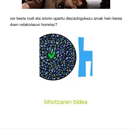
zer beste irudi eta istorio oparitu diezazkigukezu amak hain berea
duen nolakotasun horretaz?
bihotzaren bidea