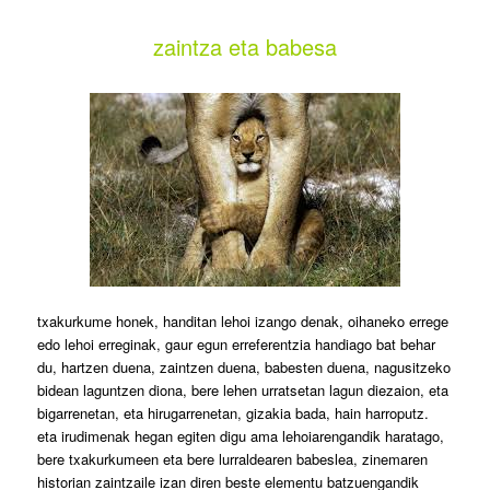
zaintza eta babesa
txakurkume honek, handitan lehoi izango denak, oihaneko errege
edo lehoi erreginak, gaur egun erreferentzia handiago bat behar
du, hartzen duena, zaintzen duena, babesten duena, nagusitzeko
bidean laguntzen diona, bere lehen urratsetan lagun diezaion, eta
bigarrenetan, eta hirugarrenetan, gizakia bada, hain harroputz.
eta irudimenak hegan egiten digu ama lehoiarengandik haratago,
bere txakurkumeen eta bere lurraldearen babeslea, zinemaren
historian zaintzaile izan diren beste elementu batzuengandik