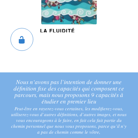
LA FLUIDITÉ
Nous n‘avons pas l’intention de donner une
définition fixe des capacités qui composent ce
parcours, mais nous proposons 9 capacités à
étudier en premier lieu
Peut-être en rayerez-vous certaines, les modifierez-vous,
utiliserez-vous d’autres définitions, d’autres images, et nous
vous encourageons à le faire, en fait cela fait partie du
chemin personnel que nous vous proposons, parce qu’il n’y
a pas de chemin comme le vôtre,