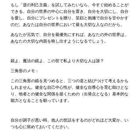
もし「逆の利己主義」を試してみたいなら、今すぐ始めることが
できる。自分の世界の中心に自分を置き、自分を大切にし、自分
を愛し、自分にプレゼントを贈り、笑顔と抱擁で自分を甘やかす
のだ。あなたは自分の世界において最も大切な人なのだから。
あなたが元気で、自分を最優先にすれば、あなたの外の世界は、
あなたの大切な内面を映し出すようになるでしょう。
鏡よ、魔法の鏡よ、この世で私より大切な人は誰？
三角形のメモ：
この三角形の鏡を見つめると、三つの道と結びつけて考えるかも
しれません。健全な自己中心性が、健全な自尊心を育む助けとな
り、他者との健全な関係を築くための（出発点となる）基本的な
能力となることを願っています。
自分が調子が悪い時、他人の世話をするのがどれほど大変か、い
つも心に留めておいてください。