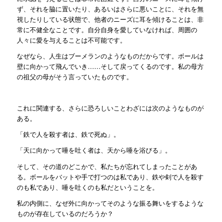
ず、それを脇に置いたり、あるいはさらに悪いことに、それを無
視したりしている状態で、他者のニーズに耳を傾けることは、非
常に不健全なことです。自分自身を愛していなければ、周囲の
人々に愛を与えることは不可能です。
なぜなら、人生はブーメランのようなものだからです。ボールは
壁に向かって飛んでいき……そして戻ってくるのです。私の母方
の祖父の母がそう言っていたものです。
これに関連する、さらに恐ろしいことわざには次のようなものが
ある。
「鉄で人を殺す者は、鉄で死ぬ」。
「天に向かって唾を吐く者は、天から唾を浴びる」。
そして、その道のどこかで、私たちが忘れてしまったことがあ
る。ボールをバットや手で打つのは私であり、鉄や剣で人を殺す
のも私であり、唾を吐くのも私だということを。
私の内側に、なぜ外に向かってそのような振る舞いをするような
ものが存在しているのだろうか？