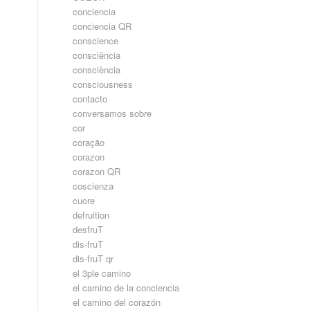
conciencia
conciencia QR
conscience
consciência
consciència
consciousness
contacto
conversamos sobre
cor
coração
corazon
corazon QR
coscienza
cuore
defruition
desfruT
dis-fruT
dis-fruT qr
el 3ple camino
el camino de la conciencia
el camino del corazón