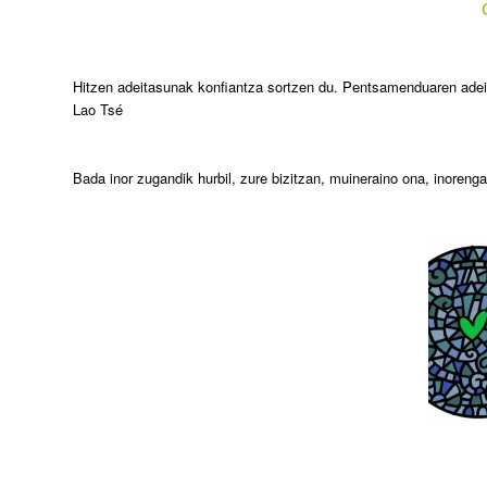
Hitzen adeitasunak konfiantza sortzen du. Pentsamenduaren ade
Lao Tsé
Bada inor zugandik hurbil, zure bizitzan, muineraino ona, inorenga