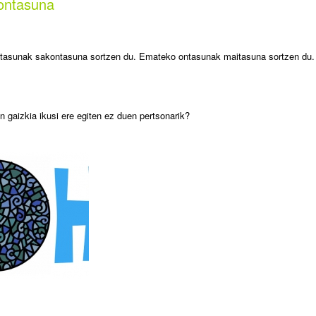
ontasuna
itasunak sakontasuna sortzen du. Emateko ontasunak maitasuna sortzen du.
n gaizkia ikusi ere egiten ez duen pertsonarik?