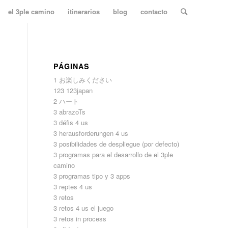
el 3ple camino
itinerarios
blog
contacto
PÁGINAS
1 お楽しみください
123 123japan
2 ハート
3 abrazoTs
3 défis 4 us
3 herausforderungen 4 us
3 posibilidades de despliegue (por defecto)
3 programas para el desarrollo de el 3ple
camino
3 programas tipo y 3 apps
3 reptes 4 us
3 retos
3 retos 4 us el juego
3 retos in process