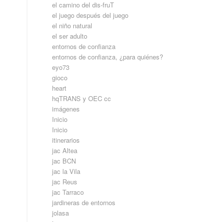
el camino del dis-fruT
el juego después del juego
el niño natural
el ser adulto
entornos de confianza
entornos de confianza, ¿para quiénes?
eyo73
gioco
heart
hqTRANS y OEC cc
imágenes
Inicio
Inicio
itinerarios
jac Altea
jac BCN
jac la Vila
jac Reus
jac Tarraco
jardineras de entornos
jolasa