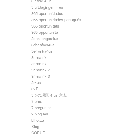
3 sfide 4 us
3 uitdagingen 4 us
365 oportunidades
365 oportunidades português
365 oportunitats
365 opportunità
3challenges4us
3desafios4us
3erronka4us
3r matrix
3r matrix 1
3r matrix 2
3r matrix 3
3r4us
3xT
3つの課題 4 us 意識
7 emo
7 preguntas
9 bloques
bihotza
Blog
COEUR