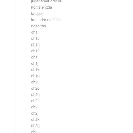
jugar amar crecer
kontzientzia
la app
la madre nutricia
nosotras
oh1
oh1c
oh1e
oh1f
oh1i
oh1j
oh1k
oh1p
oh2
oh2c
oh2e
oh2f
oh2i
oh2j
oh2k
oh2p
oh3