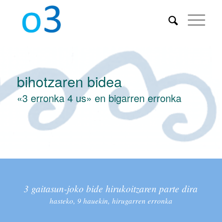
bihotzaren bidea
«3 erronka 4 us» en bigarren erronka
3 gaitasun-joko bide hirukoitzaren parte dira
hasteko, 9 hauekin, hirugarren erronka