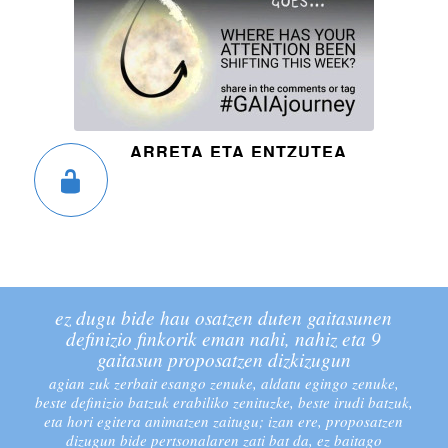
ARRETA ETA ENTZUTEA
ez dugu bide hau osatzen duten gaitasunen
definizio finkorik eman nahi, nahiz eta 9
gaitasun proposatzen dizkizugun
agian zuk zerbait esango zenuke, aldatu egingo zenuke,
beste definizio batzuk erabiliko zenituzke, beste irudi batzuk,
eta hori egitera animatzen zaitugu; izan ere, proposatzen
dizugun bide pertsonalaren zati bat da, ez baitago