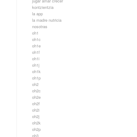
jugar amar crecer
kontzientzia
la app
la madre nutricia
nosotras
oh1
oh1c
oh1e
oh1f
oh1i
oh1j
oh1k
oh1p
oh2
oh2c
oh2e
oh2f
oh2i
oh2j
oh2k
oh2p
oh3