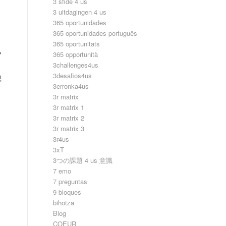
3 sfide 4 us
3 uitdagingen 4 us
365 oportunidades
365 oportunidades português
365 oportunitats
ち
365 opportunità
3challenges4us
3desafios4us
親
3erronka4us
3r matrix
3r matrix 1
3r matrix 2
3r matrix 3
3r4us
3xT
3つの課題 4 us 意識
7 emo
7 preguntas
9 bloques
bihotza
Blog
COEUR