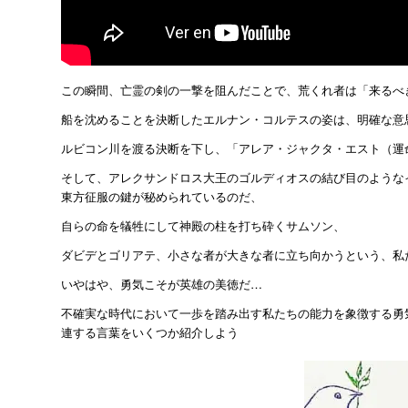
この瞬間、亡霊の剣の一撃を阻んだことで、荒くれ者は「来るべ
船を沈めることを決断したエルナン・コルテスの姿は、明確な意
ルビコン川を渡る決断を下し、「アレア・ジャクタ・エスト（運
そして、アレクサンドロス大王のゴルディオスの結び目のような
東方征服の鍵が秘められているのだ、
自らの命を犠牲にして神殿の柱を打ち砕くサムソン、
ダビデとゴリアテ、小さな者が大きな者に立ち向かうという、私
いやはや、勇気こそが英雄の美徳だ…
不確実な時代において一歩を踏み出す私たちの能力を象徴する勇
連する言葉をいくつか紹介しよう