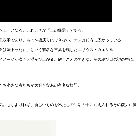
き王」となる。これこそが「王の帰還」である。
思表示であり、もはや後戻りはできない、未来は前方に広がっている、
命は決まった）」という有名な言葉を残したユリウス・カエサル、
イメージが次々と浮かび上がる。解くことのできないその結び目の謎の中に
たち小さな者たちが大好きなあの有名な物語、
気。もしよければ、新しいものを私たちの生活の中に迎え入れるその能力に