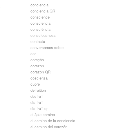
conciencia
っ
conciencia QR
conscience
consciência
consciència
consciousness
contacto
conversamos sobre
cor
coração
corazon
corazon QR
coscienza
cuore
defruition
desfruT
dis-fruT
dis-fruT qr
el 3ple camino
el camino de la conciencia
el camino del corazón