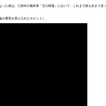
なった彼は、三部作の最終章『王の帰還』において、これまで誰も生きて戻
輪の重荷を受け入れたホビット）、