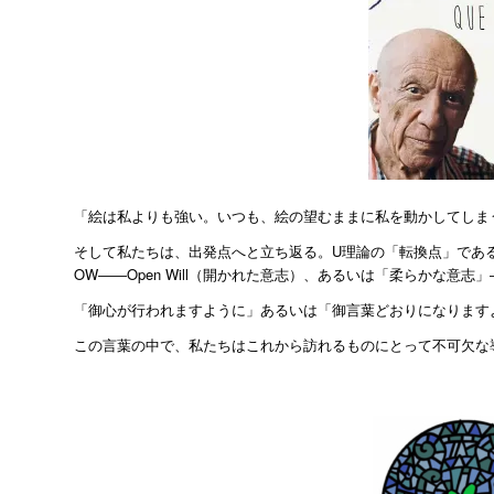
「絵は私よりも強い。いつも、絵の望むままに私を動かしてしま
そして私たちは、出発点へと立ち返る。U理論の「転換点」であ
OW――Open Will（開かれた意志）、あるいは「柔らかな意
「御心が行われますように」あるいは「御言葉どおりになります
この言葉の中で、私たちはこれから訪れるものにとって不可欠な