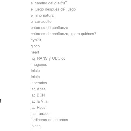
el camino del dis-fruT
el juego después del juego
el niño natural
el ser adulto
entornos de confianza
entornos de confianza, ¿para quiénes?
eyo73
gioco
heart
、
hqTRANS y OEC cc
imágenes
Inicio
Inicio
itinerarios
jac Altea
jac BCN
関
jac la Vila
jac Reus
jac Tarraco
jardineras de entornos
jolasa