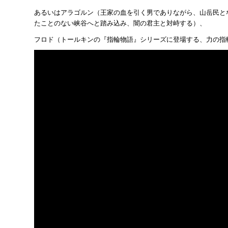
あるいはアラゴルン（王家の血を引く男でありながら、山岳民と
たことのない峡谷へと踏み込み、闇の君主と対峙する）、
フロド（トールキンの『指輪物語』シリーズに登場する、力の指