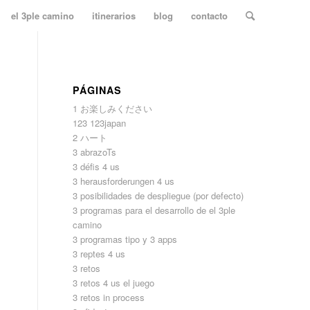
el 3ple camino
itinerarios
blog
contacto
PÁGINAS
1 お楽しみください
123 123japan
2 ハート
3 abrazoTs
3 défis 4 us
3 herausforderungen 4 us
3 posibilidades de despliegue (por defecto)
3 programas para el desarrollo de el 3ple
camino
3 programas tipo y 3 apps
3 reptes 4 us
3 retos
3 retos 4 us el juego
3 retos in process