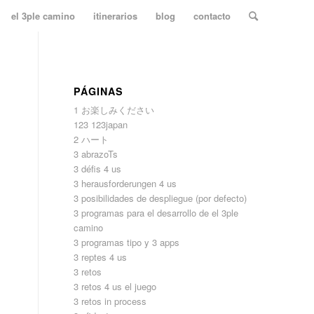
el 3ple camino
itinerarios
blog
contacto
PÁGINAS
1 お楽しみください
123 123japan
2 ハート
3 abrazoTs
3 défis 4 us
3 herausforderungen 4 us
3 posibilidades de despliegue (por defecto)
3 programas para el desarrollo de el 3ple
camino
3 programas tipo y 3 apps
3 reptes 4 us
3 retos
3 retos 4 us el juego
3 retos in process