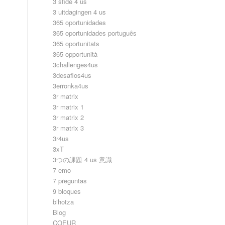
3 sfide 4 us
3 uitdagingen 4 us
365 oportunidades
365 oportunidades português
365 oportunitats
365 opportunità
3challenges4us
3desafios4us
3erronka4us
3r matrix
3r matrix 1
3r matrix 2
3r matrix 3
3r4us
3xT
3つの課題 4 us 意識
7 emo
7 preguntas
9 bloques
bihotza
Blog
COEUR