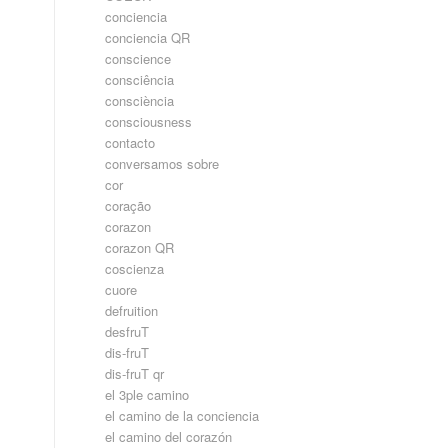
conciencia
conciencia QR
conscience
consciência
consciència
consciousness
contacto
conversamos sobre
cor
coração
corazon
corazon QR
coscienza
cuore
defruition
desfruT
dis-fruT
dis-fruT qr
el 3ple camino
el camino de la conciencia
el camino del corazón