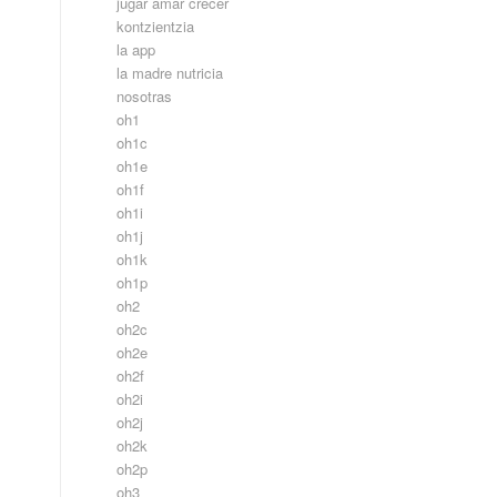
jugar amar crecer
kontzientzia
la app
la madre nutricia
nosotras
oh1
oh1c
oh1e
oh1f
oh1i
oh1j
oh1k
oh1p
oh2
oh2c
oh2e
oh2f
oh2i
oh2j
oh2k
oh2p
oh3