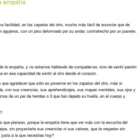
a empatía
a facilidad, en los zapatos del otro, mucho más fácil de enunciar que de
on agujeros, con un piso deformado por su andar, contrahecho por un juanete,
 de la empatía, y no estamos hablando de compader-se, sino de sentir pasión
 en esa capacidad de sentir al otro desde el corazón.
que agradecer que sólo es ponerme en los zapatos del otro, más si
ida, con sus creencias, sus aprehendizajes, sus mapas mentales, sus ojos y
darnos de un par de heridas o 3 que han dejado su huella, en el cuerpo y
d?
que piensan, porque la empatía tiene que ver más con la escucha del
ejos, sin proyectarte sus creencias ni sus valores, que te respeten sin
 justa a la que necesitas hoy?