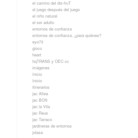
el camino del dis-fruT
el juego después del juego
el niño natural
el ser adulto
entornos de confianza
entornos de confianza, ¿para quiénes?
eyo73
gioco
heart
hqTRANS y OEC cc
imágenes
Inicio
Inicio
itinerarios
jac Altea
jac BCN
jac la Vila
jac Reus
jac Tarraco
jardineras de entornos
jolasa