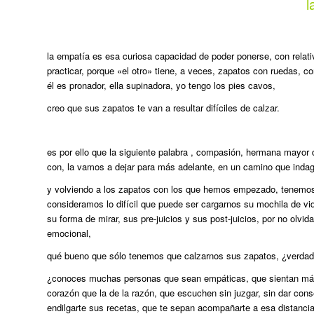
l
la empatía es esa curiosa capacidad de poder ponerse, con relativ
practicar, porque «el otro» tiene, a veces, zapatos con ruedas, c
él es pronador, ella supinadora, yo tengo los pies cavos,
creo que sus zapatos te van a resultar difíciles de calzar.
es por ello que la siguiente palabra , compasión, hermana mayor
con, la vamos a dejar para más adelante, en un camino que indaga
y volviendo a los zapatos con los que hemos empezado, tenemos 
consideramos lo difícil que puede ser cargarnos su mochila de v
su forma de mirar, sus pre-juicios y sus post-juicios, por no olvi
emocional,
qué bueno que sólo tenemos que calzarnos sus zapatos, ¿verda
¿conoces muchas personas que sean empáticas, que sientan más 
corazón que la de la razón, que escuchen sin juzgar, sin dar cons
endilgarte sus recetas, que te sepan acompañarte a esa distancia