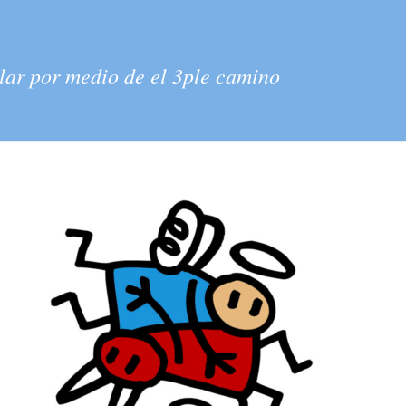
llar por medio de el 3ple camino