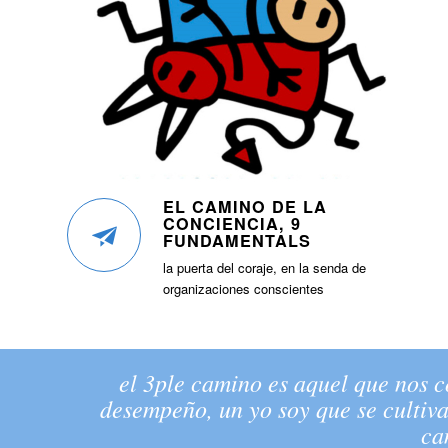
EL CAMINO DE LA
CONCIENCIA, 9
FUNDAMENTALS
la puerta del coraje, en la senda de
organizaciones conscientes
el 3ple camino es aquel que nos c
desempeño, un yo soy que se cultiva
ca