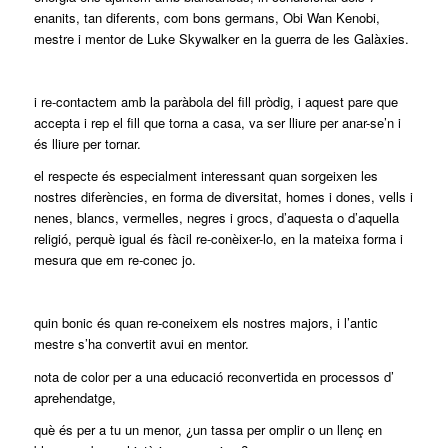
enanits, tan diferents, com bons germans, Obi Wan Kenobi,
mestre i mentor de Luke Skywalker en la guerra de les Galàxies.
i re-contactem amb la paràbola del fill pròdig, i aquest pare que
accepta i rep el fill que torna a casa, va ser lliure per anar-se’n i
és lliure per tornar.
el respecte és especialment interessant quan sorgeixen les
nostres diferències, en forma de diversitat, homes i dones, vells i
nenes, blancs, vermelles, negres i grocs, d’aquesta o d’aquella
religió, perquè igual és fàcil re-conèixer-lo, en la mateixa forma i
mesura que em re-conec jo.
quin bonic és quan re-coneixem els nostres majors, i l’antic
mestre s’ha convertit avui en mentor.
nota de color per a una educació reconvertida en processos d’
aprehendatge,
què és per a tu un menor, ¿un tassa per omplir o un llenç en