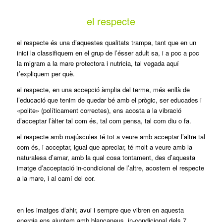
el respecte
el respecte és una d’aquestes qualitats trampa, tant que en un
inici la classifiquem en el grup de l’ésser adult sa, i a poc a poc
la migram a la mare protectora i nutricia, tal vegada aquí
t’expliquem per què.
el respecte, en una accepció àmplia del terme, més enllà de
l’educació que tenim de quedar bé amb el prògic, ser educades i
«polite» (políticament correctes), ens acosta a la vibració
d’acceptar l’àlter tal com és, tal com pensa, tal com diu o fa.
el respecte amb majúscules té tot a veure amb acceptar l’altre tal
com és, i acceptar, igual que apreciar, té molt a veure amb la
naturalesa d’amar, amb la qual cosa tontament, des d’aquesta
imatge d’acceptació in-condicional de l’altre, acostem el respecte
a la mare, i al camí del cor.
en les imatges d’ahir, avui i sempre que vibren en aquesta
energia ens ajuntem amb blancaneus, in-condicional dels 7