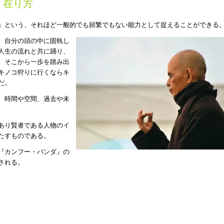
在り方
」という、それほど一般的でも頻繁でもない能力として捉えることができる
、自分の頭の中に固執し
人生の流れと共に踊り、
、そこから一歩を踏み出
キノコ狩りに行くならキ
だ。
、時間や空間、過去や未
あり賢者である人物のイ
たすものである。
『カンフー・パンダ』の
される。