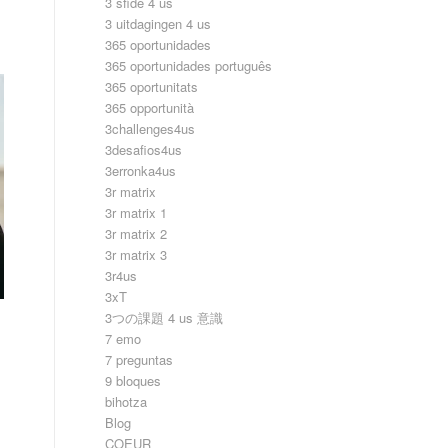
3 sfide 4 us
3 uitdagingen 4 us
365 oportunidades
。
365 oportunidades português
365 oportunitats
365 opportunità
3challenges4us
3desafios4us
3erronka4us
3r matrix
3r matrix 1
3r matrix 2
3r matrix 3
3r4us
3xT
3つの課題 4 us 意識
7 emo
7 preguntas
9 bloques
bihotza
Blog
COEUR