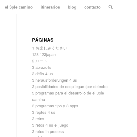
el 3ple camino
itinerarios
blog
contacto
PÁGINAS
1 お楽しみください
123 123japan
2 ハート
3 abrazoTs
3 défis 4 us
3 herausforderungen 4 us
3 posibilidades de despliegue (por defecto)
3 programas para el desarrollo de el 3ple
camino
3 programas tipo y 3 apps
3 reptes 4 us
3 retos
3 retos 4 us el juego
3 retos in process