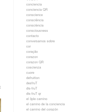
conciencia
conciencia QR
conscience
consciência
consciència
consciousness
contacto
conversamos sobre
cor
coração
corazon
corazon QR
coscienza
cuore
defruition
desfruT
在
dis-fruT
dis-fruT qr
el 3ple camino
el camino de la conciencia
el camino del corazón