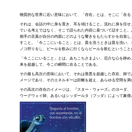
物質的な世界に近い意味において、「存在」とは、そこに「在る
それは、会話の中に身を置き、耳を傾けること。流れに身を任せ
ている考えではなく、そこで語られた内容に基づいて話すこと。
相手の言葉が自分の内面にどのような響きをもたらすかを自覚し
すこと。「今ここにいること」とは、皿を洗うときは皿を洗い、
ノコ狩りをし、ビールを飲みに行くならビールを飲むということ
「今ここにいること」とは、あちこちさまよい、厄介な心を静め
来を超越して、今この瞬間に在ることである。
その最も高次の意味において、それは善悪を超越した存在、師で
メージであり、そのエネルギーは距離を超え、あらゆる空間を満
その高次の存在のイメージは、『スター・ウォーズ』のヨーダ、
ウーグウェイ師、あるいはシッダールタ（ブッダ）によって象徴