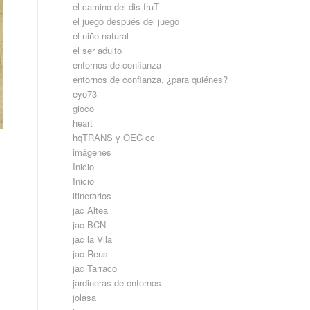
el camino del dis-fruT
el juego después del juego
el niño natural
el ser adulto
entornos de confianza
entornos de confianza, ¿para quiénes?
eyo73
gioco
heart
hqTRANS y OEC cc
imágenes
Inicio
Inicio
itinerarios
jac Altea
jac BCN
jac la Vila
jac Reus
jac Tarraco
jardineras de entornos
jolasa