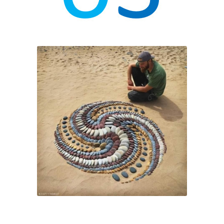
O3 és una manera de ser
persones i una manera d’estar
en el món que es desenvolupa
en els equips i projectes en
què col·laborem, relacions de
col·laboració que s’estenen
dins i fora de la nostra
organització.