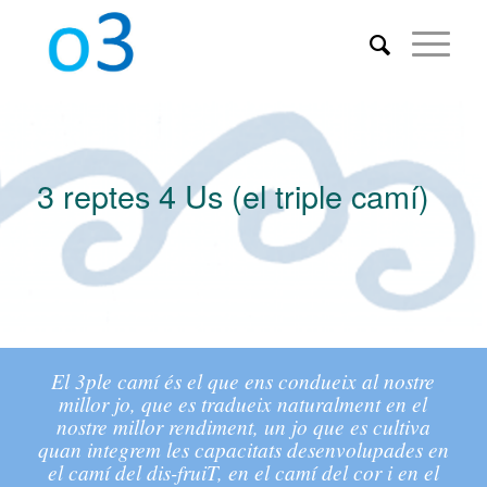
3 reptes 4 Us (el triple camí)
El 3ple camí és el que ens condueix al nostre
millor jo, que es tradueix naturalment en el
nostre millor rendiment, un jo que es cultiva
quan integrem les capacitats desenvolupades en
el camí del dis-fruiT, en el camí del cor i en el