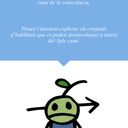
camí de la consciència.
Potser t‘interessi explorar els conjunts
d’habilitats que es poden desenvolupar a través
del 3ple camí.