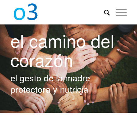
el camino del
corazón
el gesto de la madre
protectora y nutricia