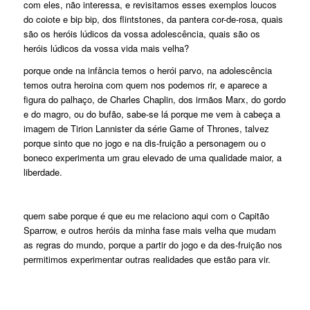
com eles, não interessa, e revisitamos esses exemplos loucos
do coiote e bip bip, dos flintstones, da pantera cor-de-rosa, quais
são os heróis lúdicos da vossa adolescência, quais são os
heróis lúdicos da vossa vida mais velha?
porque onde na infância temos o herói parvo, na adolescência
temos outra heroina com quem nos podemos rir, e aparece a
figura do palhaço, de Charles Chaplin, dos irmãos Marx, do gordo
e do magro, ou do bufão, sabe-se lá porque me vem à cabeça a
imagem de Tirion Lannister da série Game of Thrones, talvez
porque sinto que no jogo e na dis-fruição a personagem ou o
boneco experimenta um grau elevado de uma qualidade maior, a
liberdade.
quem sabe porque é que eu me relaciono aqui com o Capitão
Sparrow, e outros heróis da minha fase mais velha que mudam
as regras do mundo, porque a partir do jogo e da des-fruição nos
permitimos experimentar outras realidades que estão para vir.