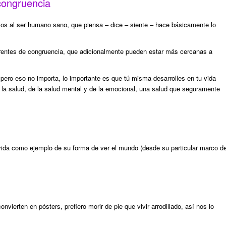
congruencia
os al ser humano sano, que piensa – dice – siente – hace básicamente lo
ferentes de congruencia, que adicionalmente pueden estar más cercanas a
ero eso no importa, lo importante es que tú misma desarrolles en tu vida
e la salud, de la salud mental y de la emocional, una salud que seguramente
vida como ejemplo de su forma de ver el mundo (desde su particular marco d
nvierten en pósters, prefiero morir de pie que vivir arrodillado, así nos lo