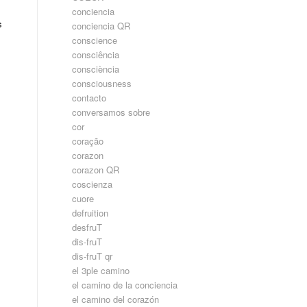
conciencia
s
conciencia QR
conscience
consciência
consciència
consciousness
contacto
conversamos sobre
cor
coração
corazon
corazon QR
coscienza
cuore
defruition
desfruT
dis-fruT
dis-fruT qr
el 3ple camino
el camino de la conciencia
el camino del corazón