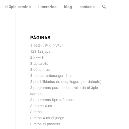
el 3ple camino
itinerarios
blog
contacto
PÁGINAS
1 お楽しみください
123 123japan
2 ハート
3 abrazoTs
3 défis 4 us
3 herausforderungen 4 us
3 posibilidades de despliegue (por defecto)
3 programas para el desarrollo de el 3ple
camino
3 programas tipo y 3 apps
3 reptes 4 us
3 retos
3 retos 4 us el juego
3 retos in process