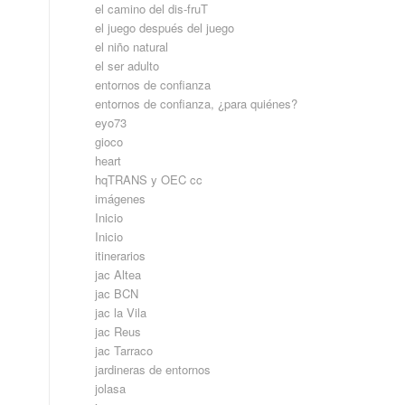
el camino del dis-fruT
el juego después del juego
el niño natural
el ser adulto
entornos de confianza
entornos de confianza, ¿para quiénes?
eyo73
gioco
heart
hqTRANS y OEC cc
imágenes
Inicio
Inicio
itinerarios
jac Altea
jac BCN
jac la Vila
jac Reus
jac Tarraco
jardineras de entornos
jolasa