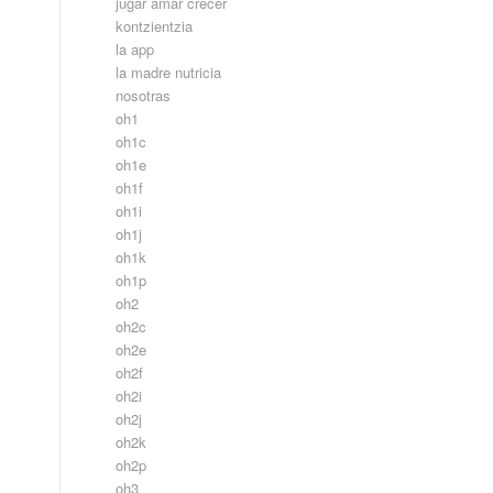
jugar amar crecer
kontzientzia
la app
la madre nutricia
nosotras
oh1
oh1c
oh1e
oh1f
oh1i
oh1j
oh1k
oh1p
oh2
oh2c
oh2e
oh2f
oh2i
oh2j
oh2k
oh2p
oh3