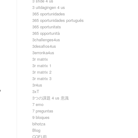
3 sfide 4 us
3 uitdagingen 4 us
365 oportunidades
365 oportunidades português
365 oportunitats
365 opportunità
3challenges4us
3desafios4us
3erronka4us
3r matrix
3r matrix 1
3r matrix 2
3r matrix 3
3r4us
e
3xT
3つの課題 4 us 意識
7 emo
7 preguntas
9 bloques
bihotza
Blog
COEUR