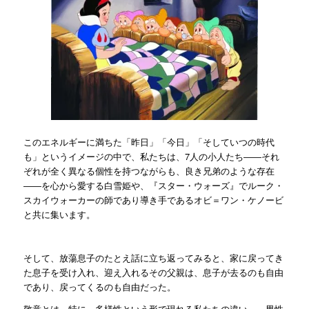
このエネルギーに満ちた「昨日」「今日」「そしていつの時代
も」というイメージの中で、私たちは、7人の小人たち――それ
ぞれが全く異なる個性を持つながらも、良き兄弟のような存在
――を心から愛する白雪姫や、『スター・ウォーズ』でルーク・
スカイウォーカーの師であり導き手であるオビ＝ワン・ケノービ
と共に集います。
そして、放蕩息子のたとえ話に立ち返ってみると、家に戻ってき
た息子を受け入れ、迎え入れるその父親は、息子が去るのも自由
であり、戻ってくるのも自由だった。
敬意とは、特に、多様性という形で現れる私たちの違い――男性