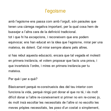
l’egoisme
amb l’egoisme ens passa com amb l’orgull, són paraules que
tenen una càrrega negativa important, per la qual cosa hem de
bussejar a l’altra cara de la definició tradicional.
tot i que hi ha excepcions, i reconeixem que ens podem
equivocar, ens han educat en la idea que l’egoisme, mirar per una
mateixa, és dolent. Cal mirar sempre abans pels altres.
si has rebut aquesta educació, encara que tal vegada et molesti
en primera instància, et volem proposar que facis una prova, i
que inverteixis l’ordre, i mires en primera instància per tu
mateixa.
Per què i per a què?
Bàsicament perquè re-construeixis des del teu interior com
funciona la vida, perquè ningú pot donar el que no té, i és molt
difícil donar a l’altre re-coneixement si primer no em re-conec jo,
és molt insà escoltar les necessitats de l’altre si no escolto les
meves pròpies necessitats, les poso d’un costat o simplement,