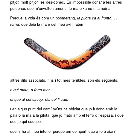
pitjor, molt pitjor, les des-conec. És impossible donar a les altres
persones que m’envolten amor si jo mateixa no m’amoïna.
Perquè la vida és com un boomerang,
la pilota va al frontó… i
torna
, que deia la mare del meu avi matern.
altres dits associats, fins i tot més terribles, són els següents,
a qui mata, a ferro mor.
el que al cel escup, del cel li cau.
i en algun punt del camí se’ns ha oblidat que jo li dono amb la
pala o la mà a la pilota, que jo mato amb el ferro o l’espasa, i que
soc jo qui escupo.
què hi ha al meu interior perquè em comporti cap a fora així?