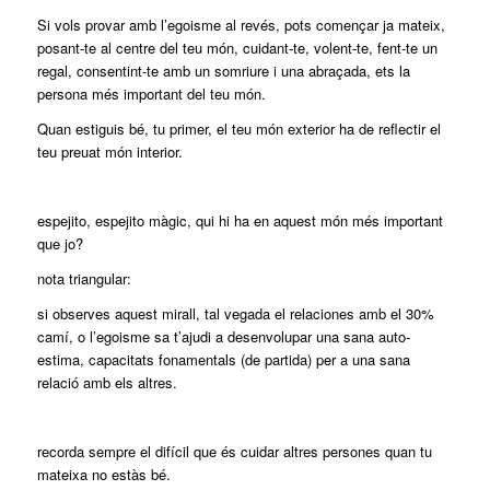
Si vols provar amb l’egoisme al revés, pots començar ja mateix,
posant-te al centre del teu món, cuidant-te, volent-te, fent-te un
regal, consentint-te amb un somriure i una abraçada, ets la
persona més important del teu món.
Quan estiguis bé, tu primer, el teu món exterior ha de reflectir el
teu preuat món interior.
espejito, espejito màgic, qui hi ha en aquest món més important
que jo?
nota triangular:
si observes aquest mirall, tal vegada el relaciones amb el 30%
camí, o l’egoisme sa t’ajudi a desenvolupar una sana auto-
estima, capacitats fonamentals (de partida) per a una sana
relació amb els altres.
recorda sempre el difícil que és cuidar altres persones quan tu
mateixa no estàs bé.