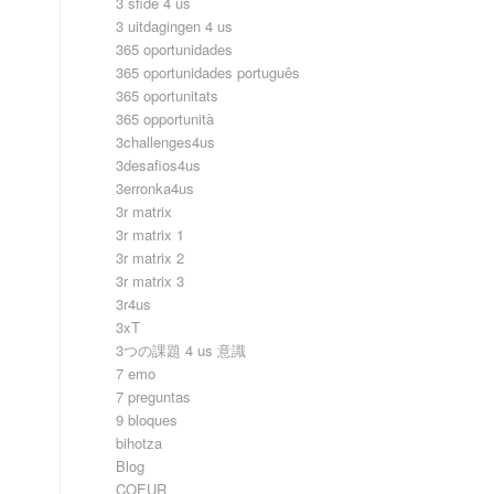
3 sfide 4 us
3 uitdagingen 4 us
365 oportunidades
365 oportunidades português
365 oportunitats
365 opportunità
3challenges4us
3desafios4us
3erronka4us
3r matrix
3r matrix 1
3r matrix 2
3r matrix 3
3r4us
3xT
3つの課題 4 us 意識
7 emo
7 preguntas
9 bloques
bihotza
Blog
COEUR