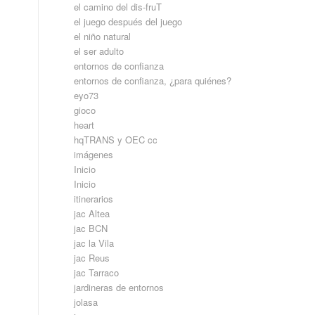
el camino del dis-fruT
el juego después del juego
el niño natural
el ser adulto
entornos de confianza
entornos de confianza, ¿para quiénes?
eyo73
gioco
heart
hqTRANS y OEC cc
imágenes
Inicio
Inicio
itinerarios
jac Altea
jac BCN
jac la Vila
jac Reus
jac Tarraco
jardineras de entornos
jolasa