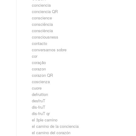
conciencia
conciencia QR
conscience
consciência
consciència
consciousness
contacto
conversamos sobre
cor
coração
corazon
corazon QR
coscienza
cuore
defruition
desfruT
dis-fruT
dis-fruT qr
el 3ple camino
el camino de la conciencia
el camino del corazón