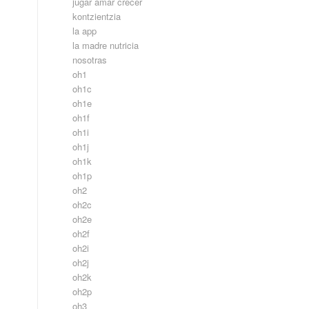
jugar amar crecer
kontzientzia
la app
la madre nutricia
nosotras
oh1
oh1c
oh1e
oh1f
oh1i
oh1j
oh1k
oh1p
oh2
oh2c
oh2e
oh2f
oh2i
oh2j
oh2k
oh2p
oh3