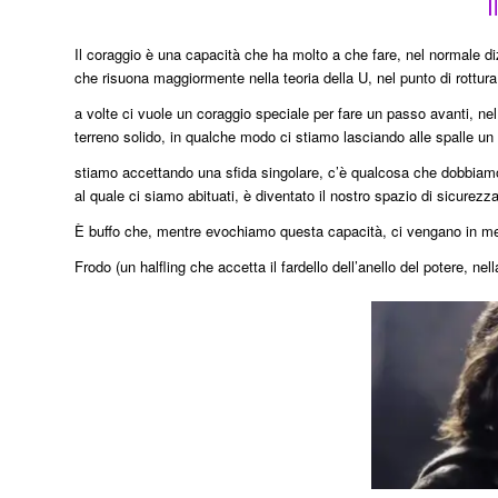
I
Il coraggio è una capacità che ha molto a che fare, nel normale diz
che risuona maggiormente nella teoria della U, nel punto di rottura 
a volte ci vuole un coraggio speciale per fare un passo avanti, ne
terreno solido, in qualche modo ci stiamo lasciando alle spalle un
stiamo accettando una sfida singolare, c’è qualcosa che dobbiamo
al quale ci siamo abituati, è diventato il nostro spazio di sicurezz
È buffo che, mentre evochiamo questa capacità, ci vengano in men
Frodo (un halfling che accetta il fardello dell’anello del potere, nell