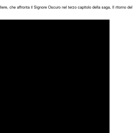
ere, che affronta il Signore Oscuro nel terzo capitolo della saga, Il ritorno del