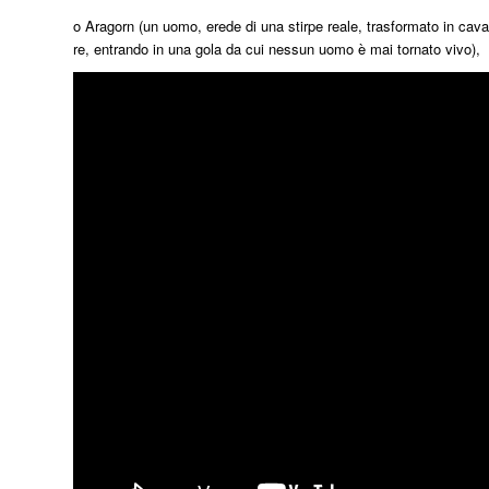
o Aragorn (un uomo, erede di una stirpe reale, trasformato in cavali
re, entrando in una gola da cui nessun uomo è mai tornato vivo),