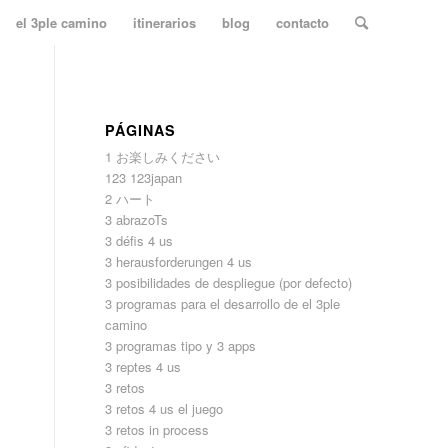
el 3ple camino
itinerarios
blog
contacto
PÁGINAS
1 お楽しみください
123 123japan
2 ハート
3 abrazoTs
3 défis 4 us
3 herausforderungen 4 us
3 posibilidades de despliegue (por defecto)
3 programas para el desarrollo de el 3ple
camino
3 programas tipo y 3 apps
3 reptes 4 us
3 retos
3 retos 4 us el juego
3 retos in process