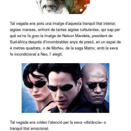
Tal vegada ens pots una imatge d’aquesta tranquil·litat interior,
aigües manses, enfront de tantes aigües turbulentes, qui sap per
què se’ns fa gran la imatge de Nelson Mandela, president de
Sud-àfrica després d’innombrables anys de presó, en un espai de
4 metres quadrats, o de Morfeu, de la saga Matrix, amb la seva
fe incondicional a Neo, l’ elegit.
Tal vegada ens criden l’atenció per la seva «distància» o
tranquil·litat emocional.