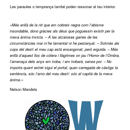
Les paraules o temprança també poden ressonar al teu interior.
«Més enllà de la nit que em cobreix negra com l’abisme
insondable, dono gràcies als déus que poguessin existir per la
meva ànima invicta. – A les atzaroses garres de les
circumstàncies mai m’he lamentat ni he pestanyat. – Sotmès als
cops del destí el meu cap està ensangonat, però erguida. – Més
enllà d’aquest lloc de còlera i llàgrimes on jau l’Horror de l’Ombra,
l’amenaça dels anys em troba, i em trobarà, sense por. – No
importa quant estret sigui el portal, quan carregada de càstigs la
sentència, sóc l’amo del meu destí: sóc el capità de la meva
ànima.»
Nelson Mandela