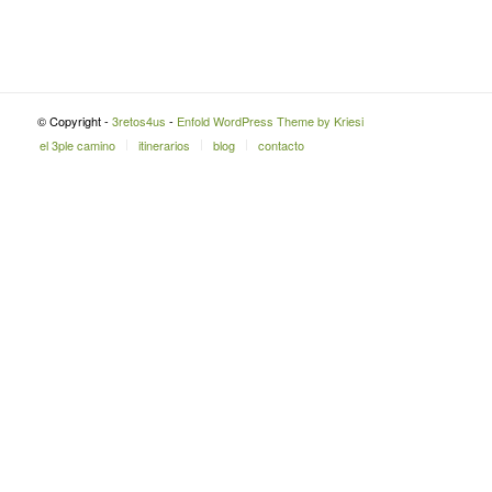
© Copyright -
3retos4us
-
Enfold WordPress Theme by Kriesi
el 3ple camino
itinerarios
blog
contacto