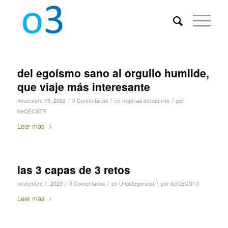
del egoísmo sano al orgullo humilde,
que viaje más interesante
/
/
/
noviembre 19, 2023
0 Comentarios
en
historias del camino
por
ikeOECSTR
Leer más
las 3 capas de 3 retos
/
/
/
noviembre 1, 2023
0 Comentarios
en
Uncategorized
por
ikeOECSTR
Leer más