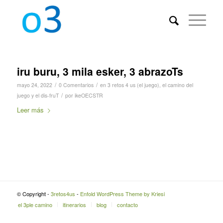
iru buru, 3 mila esker, 3 abrazoTs
/
/
mayo 24, 2022
0 Comentarios
en
3 retos 4 us (el juego)
,
el camino del
/
juego y el dis-fruT
por
ikeOECSTR
Leer más
© Copyright -
3retos4us
-
Enfold WordPress Theme by Kriesi
el 3ple camino
itinerarios
blog
contacto