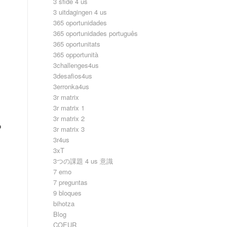
3 sfide 4 us
3 uitdagingen 4 us
365 oportunidades
365 oportunidades português
365 oportunitats
365 opportunità
3challenges4us
3desafios4us
3erronka4us
3r matrix
3r matrix 1
3r matrix 2
o
3r matrix 3
3r4us
3xT
3つの課題 4 us 意識
7 emo
7 preguntas
9 bloques
bihotza
Blog
COEUR