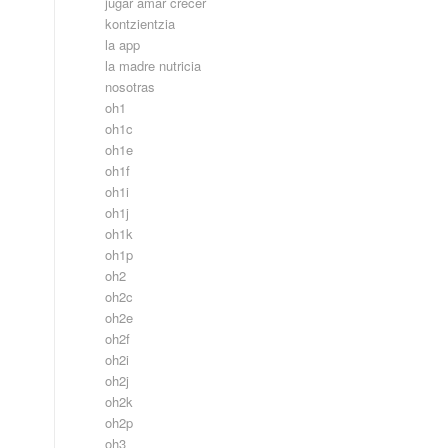
jugar amar crecer
kontzientzia
la app
la madre nutricia
nosotras
oh1
oh1c
oh1e
oh1f
oh1i
oh1j
oh1k
oh1p
oh2
oh2c
oh2e
oh2f
oh2i
oh2j
oh2k
oh2p
oh3