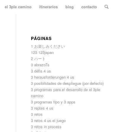
el 3ple camino
itinerarios
blog
contacto
PÁGINAS
1 お楽しみください
123 123japan
2 ハート
3 abrazoTs
3 défis 4 us
3 herausforderungen 4 us
3 posibilidades de despliegue (por defecto)
3 programas para el desarrollo de el 3ple
camino
3 programas tipo y 3 apps
3 reptes 4 us
3 retos
3 retos 4 us el juego
3 retos in process