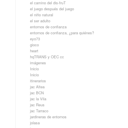
el camino del dis-fruT
el juego después del juego
el niño natural
el ser adulto
entornos de confianza
entornos de confianza, ¿para quiénes?
eyo73
gioco
heart
hqTRANS y OEC cc
imágenes
Inicio
Inicio
itinerarios
jac Altea
jac BCN
jac la Vila
jac Reus
jac Tarraco
jardineras de entornos
jolasa