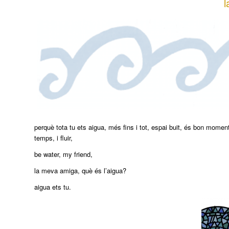
l
perquè tota tu ets aigua, més fins i tot, espai buit, és bon moment
temps, i fluir,
be water, my friend,
la meva amiga, què és l’aigua?
aigua ets tu.