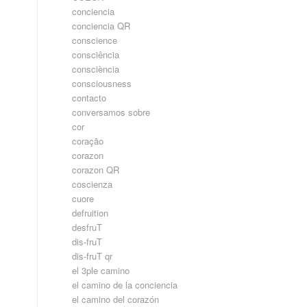
conciencia
conciencia QR
conscience
consciência
consciència
consciousness
contacto
conversamos sobre
cor
coração
corazon
corazon QR
coscienza
cuore
defruition
desfruT
dis-fruT
dis-fruT qr
el 3ple camino
el camino de la conciencia
el camino del corazón