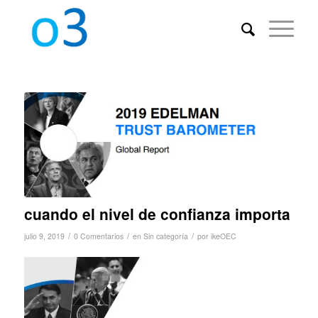
cuando el nivel de confianza importa
/
/
/
julio 9, 2019
0 Comentarios
en
Sin categoría
por
ikeOEC