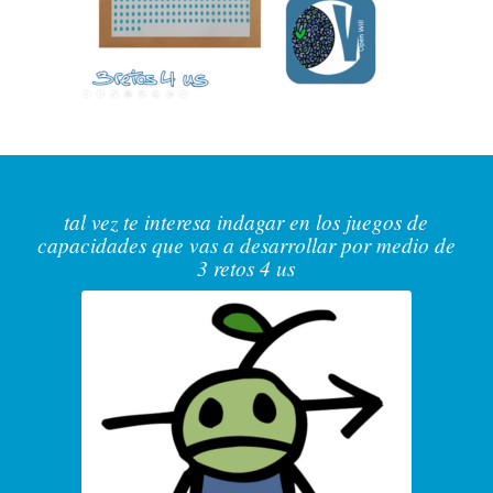
tal vez te interesa indagar en los juegos de
capacidades que vas a desarrollar por medio de
3 retos 4 us