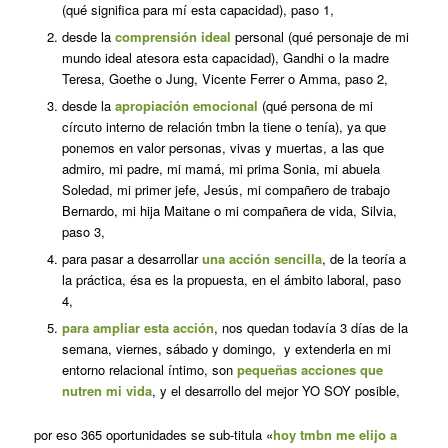
(qué significa para mí esta capacidad), paso 1,
desde la
comprensión ideal
personal (qué personaje de mi
mundo ideal atesora esta capacidad), Gandhi o la madre
Teresa, Goethe o Jung, Vicente Ferrer o Amma, paso 2,
desde la
apropiación emocional
(qué persona de mi
círcuto interno de relación tmbn la tiene o tenía), ya que
ponemos en valor personas, vivas y muertas, a las que
admiro, mi padre, mi mamá, mi prima Sonia, mi abuela
Soledad, mi primer jefe, Jesús, mi compañero de trabajo
Bernardo, mi hija Maitane o mi compañera de vida, Silvia,
paso 3,
para pasar a desarrollar
una acción sencilla
, de la teoría a
la práctica, ésa es la propuesta, en el ámbito laboral, paso
4,
para ampliar esta acción
, nos quedan todavía 3 días de la
semana, viernes, sábado y domingo, y extenderla en mi
entorno relacional íntimo, son
pequeñas acciones que
nutren mi vida
, y el desarrollo del mejor YO SOY posible,
por eso 365 oportunidades se sub-titula «
hoy tmbn me elijo a