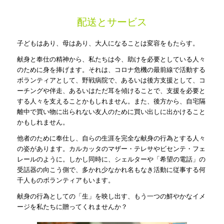
配送とサービス
子どもはあり、母はあり、大人になることは変容をもたらす。
献身と奉仕の精神から、私たちは今、助けを必要としている人々
のために身を捧げます。それは、コロナ危機の最前線で活動する
ボランティアとして、野戦病院で、あるいは後方支援として、コ
ーチングや伴走、あるいはただ耳を傾けることで、支援を必要と
する人々を支えることかもしれません。また、後方から、自宅隔
離中で買い物に出られない友人のために買い出しに出かけること
かもしれません。
他者のために奉仕し、自らの生涯を完全な献身の行為とする人々
の姿があります。カルカッタのマザー・テレサやビセンテ・フェ
レールのように。しかし同時に、シェルターや「希望の電話」の
受話器の向こう側で、多かれ少なかれ名もなき活動に従事する何
千人ものボランティアもいます。
献身の行為としての「生」を映し出す、もう一つの鮮やかなイメ
ージを私たちに贈ってくれませんか？