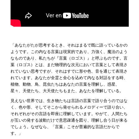
「あなたがたが思考するとき、それはまるで既に語っているかの
ようです。この内なる言葉は現実的であり、力強く、魔法のよう
なものであり、私たちが『言葉（ロゴス）』と呼ぶものです。言
葉（ロゴス）とは、まだ物理的な次元において言葉として表現さ
れていない思考ですが、それはすでに形や色、音を通じて表現さ
れています。あなたが全霊と全心を込めて内なる対話をする時、
植物、動物、鳥、昆虫たちはあなたの言葉を理解し、惑星、
星々、天使たち、大天使たちもまた、あなたを理解している。
見えない世界では、生き物たちは言語の言葉で語り合うのではな
く、色や形、そしてそこから発せられるメロディーで語り合い、
それぞれがその言語を即座に理解しています。やがて、人間たち
が互いの発する波動だけで意思疎通を図り、理解し合う日が来る
でしょう。なぜなら、「言葉」こそが普遍的な言語だからで
す。」