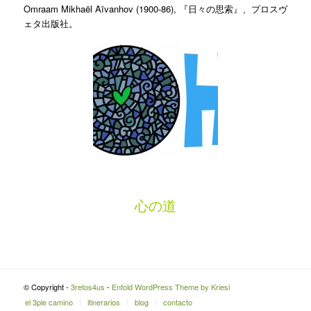
Omraam Mikhaël Aïvanhov (1900-86), 『日々の思索』、プロスヴ
ェタ出版社。
心の道
© Copyright -
3retos4us
-
Enfold WordPress Theme by Kriesi
el 3ple camino
itinerarios
blog
contacto