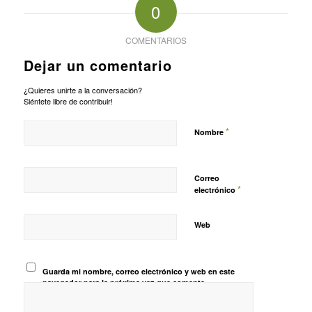
0
COMENTARIOS
Dejar un comentario
¿Quieres unirte a la conversación?
Siéntete libre de contribuir!
*
Nombre
Correo
*
electrónico
Web
Guarda mi nombre, correo electrónico y web en este
navegador para la próxima vez que comente.