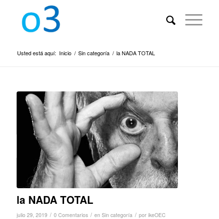
Usted está aquí:
Inicio
/
Sin categoría
/
la NADA TOTAL
la NADA TOTAL
/
/
/
julio 29, 2019
0 Comentarios
en
Sin categoría
por
ikeOEC