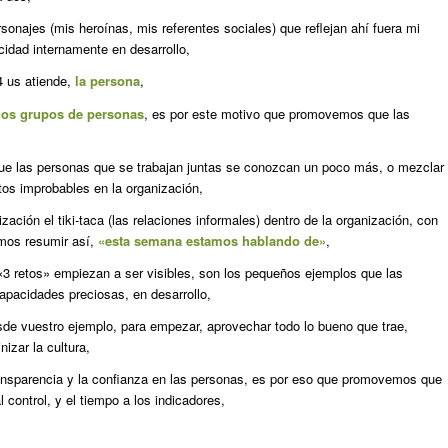
sonajes (mis heroínas, mis referentes sociales) que reflejan ahí fuera mi
idad internamente en desarrollo,
 4 us atiende,
la persona
,
os grupos de personas
, es por este motivo que promovemos que las
que las personas que se trabajan juntas se conozcan un poco más, o mezclar
os improbables en la organización,
ción el tiki-taca (las relaciones informales) dentro de la organización, con
amos resumir así,
«esta semana estamos hablando de»
,
 «3 retos» empiezan a ser visibles, son los pequeños ejemplos que las
apacidades preciosas, en desarrollo,
e vuestro ejemplo, para empezar, aprovechar todo lo bueno que trae,
izar la cultura,
transparencia y la confianza en las personas, es por eso que promovemos que
 control, y el tiempo a los indicadores,