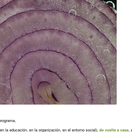
 programa,
n en la educación, en la organización, en el entorno social),
de vuelta a casa,