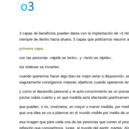
3 capas de beneficios pueden darse con la implantación de «3 ret
siempre de dentro hacia afuera, 3 capas que podríamos resumir a
primera capa
,
con las personas «rápido es lento», y «lento es rápido»,
los órdenes se invierten,
cuando queremos hacer algo bien es mejor estar a disposición, esc
seguramente consigamos mejores objetivos cuando operamos lent
y como el desarrollo personal y el auto-conocimiento es un proces
juicios sobre cuánto y en qué medida está afectando positivamen
que pueden, o no, mostrarse, en mayor o menor medida, por med
que una idea se va a plasmar en el mundo visible por medio de 
esa imagen que para cada una de las personas que corren el pro
reflexión que compartimos, lunes, al mundo del sentir, martes, dí