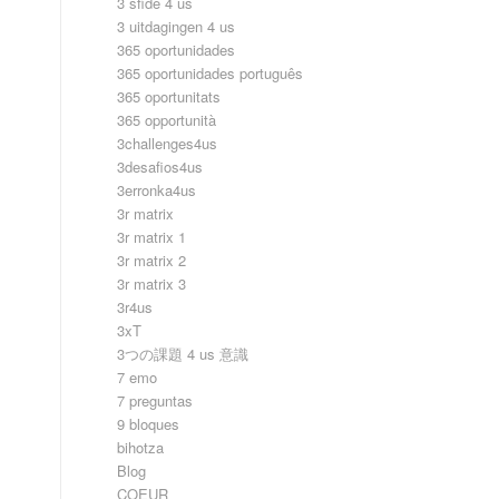
3 sfide 4 us
3 uitdagingen 4 us
365 oportunidades
365 oportunidades português
365 oportunitats
365 opportunità
3challenges4us
3desafios4us
3erronka4us
3r matrix
3r matrix 1
3r matrix 2
3r matrix 3
3r4us
3xT
3つの課題 4 us 意識
7 emo
7 preguntas
9 bloques
bihotza
Blog
COEUR