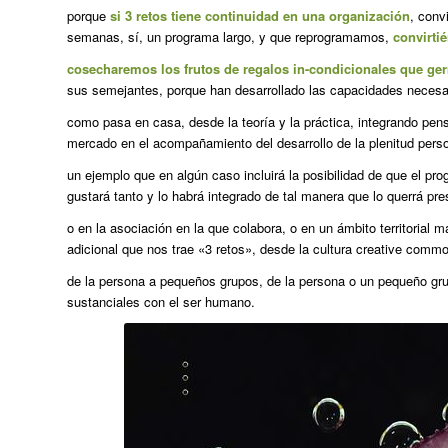
porque
si 3 retos tiene continuidad en una organización
, conv
semanas, sí, un programa largo, y que reprogramamos,
convirti
cosecharemos los frutos de regalos in-condicionales que ge
sus semejantes, porque han desarrollado las capacidades necesar
como pasa en casa, desde la teoría y la práctica, integrando pensa
mercado en el acompañamiento del desarrollo de la plenitud perso
un ejemplo que en algún caso incluirá la posibilidad de que el pr
gustará tanto y lo habrá integrado de tal manera que lo querrá pre
o en la asociación en la que colabora, o en un ámbito territorial m
adicional que nos trae «3 retos», desde la cultura creative comm
de la persona a pequeños grupos, de la persona o un pequeño g
sustanciales con el ser humano.