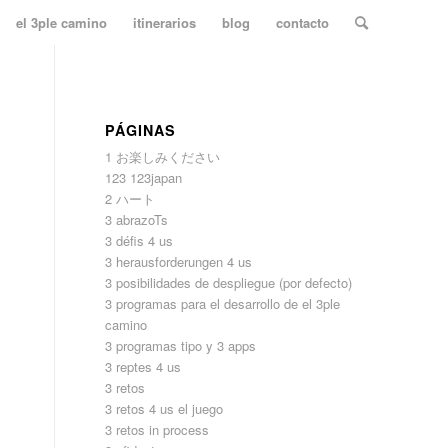
el 3ple camino
itinerarios
blog
contacto
PÁGINAS
1 お楽しみください
123 123japan
2 ハート
3 abrazoTs
3 défis 4 us
3 herausforderungen 4 us
3 posibilidades de despliegue (por defecto)
3 programas para el desarrollo de el 3ple
camino
3 programas tipo y 3 apps
3 reptes 4 us
3 retos
3 retos 4 us el juego
3 retos in process