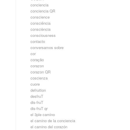
conciencia
conciencia QR
conscience
consciência
consciència
consciousness
contacto
conversamos sobre
cor
coração
corazon
corazon QR
coscienza
cuore
defruition
desfruT
dis-fruT
dis-fruT qr
el 3ple camino
el camino de la conciencia
el camino del corazón