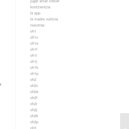
jugar amar crecer
kontzientzia
la app
la madre nutricia
nosotras
oh1
oh1c
oh1e
oh1f
oh1i
oh1j
oh1k
oh1p
oh2
e
oh2c
oh2e
oh2f
oh2i
oh2j
oh2k
oh2p
oh3