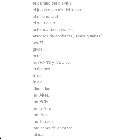
el camino del dis-fruT
el juego después del juego
el niño natural
el ser adulto
entornos de confianza
entornos de confianza, ¿para quiénes?
eyo73
gioco
heart
hqTRANS y OEC cc
imágenes
Inicio
Inicio
itinerarios
jac Altea
jac BCN
jac la Vila
jac Reus
jac Tarraco
jardineras de entornos
jolasa
a