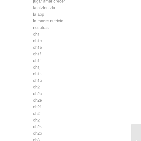
jugar amar crecer
kontzientzia
la app
la madre nutricia
nosotras
oh1
oh1c
oh1e
oh1f
oh1i
oh1j
oh1k
oh1p
oh2
oh2c
oh2e
oh2f
oh2i
oh2j
oh2k
oh2p
oh3