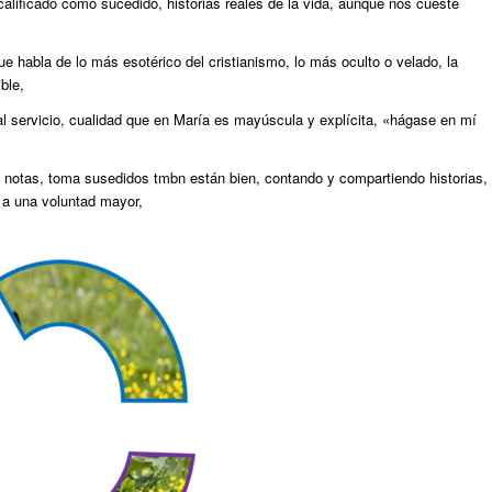
 calificado como sucedido, historias reales de la vida, aunque nos cueste
e habla de lo más esotérico del cristianismo, lo más oculto o velado, la
ble,
l servicio, cualidad que en María es mayúscula y explícita, «hágase en mí
a notas, toma susedidos tmbn están bien, contando y compartiendo historias,
 a una voluntad mayor,