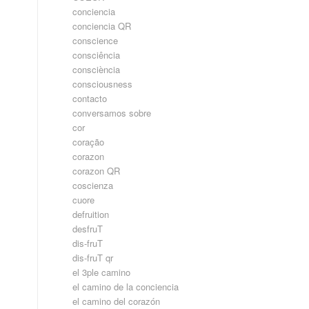
conciencia
conciencia QR
conscience
consciência
consciència
consciousness
contacto
conversamos sobre
cor
coração
corazon
corazon QR
coscienza
cuore
defruition
desfruT
dis-fruT
dis-fruT qr
el 3ple camino
el camino de la conciencia
el camino del corazón