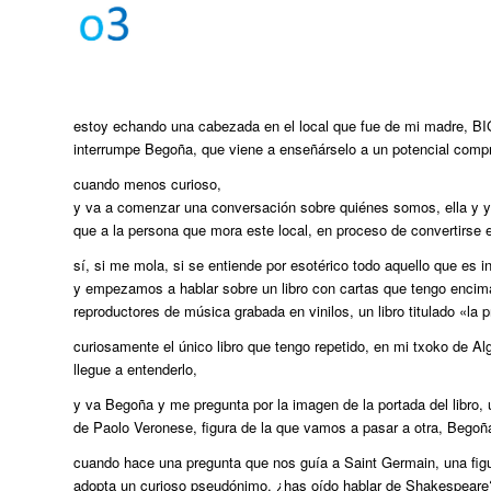
estoy echando una cabezada en el local que fue de mi madre, BIG
interrumpe Begoña, que viene a enseñárselo a un potencial comprad
cuando menos curioso,
y va a comenzar una conversación sobre quiénes somos, ella y yo,
que a la persona que mora este local, en proceso de convertirse 
sí, si me mola, si se entiende por esotérico todo aquello que es in
y empezamos a hablar sobre un libro con cartas que tengo encim
reproductores de música grabada en vinilos, un libro titulado «la
curiosamente el único libro que tengo repetido, en mi txoko de Alg
llegue a entenderlo,
y va Begoña y me pregunta por la imagen de la portada del libro
de Paolo Veronese, figura de la que vamos a pasar a otra, Begoña
cuando hace una pregunta que nos guía a Saint Germain, una figur
adopta un curioso pseudónimo, ¿has oído hablar de Shakespeare?,