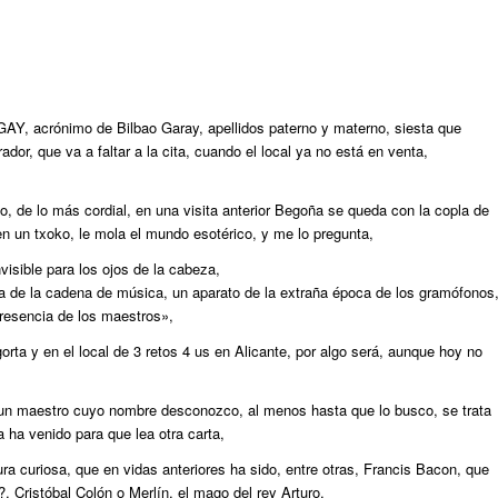
AY, acrónimo de Bilbao Garay, apellidos paterno y materno, siesta que
or, que va a faltar a la cita, cuando el local ya no está en venta,
 de lo más cordial, en una visita anterior Begoña se queda con la copla de
en un txoko, le mola el mundo esotérico, y me lo pregunta,
visible para los ojos de la cabeza,
a de la cadena de música, un aparato de la extraña época de los gramófonos
 presencia de los maestros»,
orta y en el local de 3 retos 4 us en Alicante, por algo será, aunque hoy no
, un maestro cuyo nombre desconozco, al menos hasta que lo busco, se trata
 ha venido para que lea otra carta,
a curiosa, que en vidas anteriores ha sido, entre otras, Francis Bacon, que
 Cristóbal Colón o Merlín, el mago del rey Arturo,