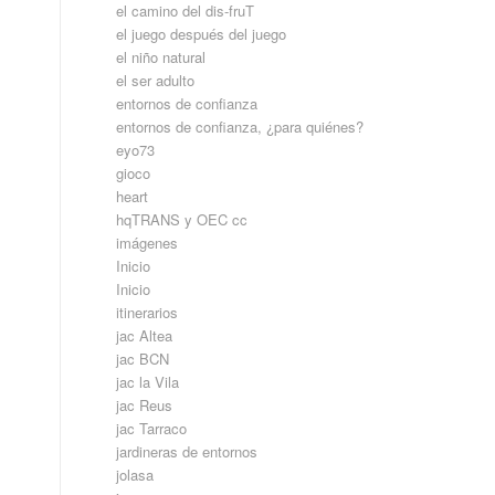
el camino del dis-fruT
el juego después del juego
el niño natural
el ser adulto
entornos de confianza
entornos de confianza, ¿para quiénes?
eyo73
gioco
heart
hqTRANS y OEC cc
imágenes
Inicio
Inicio
itinerarios
jac Altea
jac BCN
jac la Vila
jac Reus
jac Tarraco
jardineras de entornos
jolasa