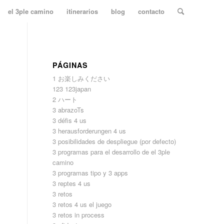
el 3ple camino
itinerarios
blog
contacto
PÁGINAS
1 お楽しみください
123 123japan
2 ハート
3 abrazoTs
3 défis 4 us
3 herausforderungen 4 us
,
3 posibilidades de despliegue (por defecto)
3 programas para el desarrollo de el 3ple
camino
3 programas tipo y 3 apps
3 reptes 4 us
3 retos
3 retos 4 us el juego
3 retos in process