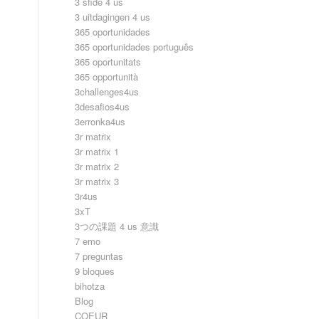
3 sfide 4 us
3 uitdagingen 4 us
365 oportunidades
365 oportunidades português
365 oportunitats
365 opportunità
3challenges4us
3desafios4us
3erronka4us
3r matrix
3r matrix 1
3r matrix 2
3r matrix 3
3r4us
3xT
3つの課題 4 us 意識
7 emo
7 preguntas
9 bloques
bihotza
Blog
COEUR