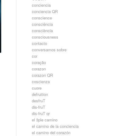
conciencia
conciencia QR
conscience
consciência
consciència
consciousness
contacto
conversamos sobre
cor
coração
corazon
corazon QR
coscienza
cuore
defruition
desfruT
dis-fruT
dis-fruT qr
el 3ple camino
el camino de la conciencia
el camino del corazón