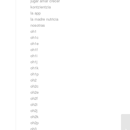
jugar amar crecer
kontzientzia
la app
la madre nutricia
nosotras
oh1
oh1c
oh1e
oh1f
oh1i
oh1j
oh1k
oh1p
oh2
oh2c
oh2e
oh2f
oh2i
oh2j
oh2k
oh2p
oh3