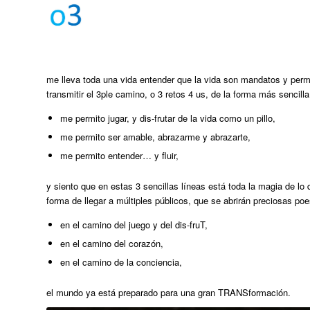
me lleva toda una vida entender que la vida son mandatos y permis
transmitir el 3ple camino, o 3 retos 4 us, de la forma más sencilla
me permito jugar, y dis-frutar de la vida como un pillo,
me permito ser amable, abrazarme y abrazarte,
me permito entender… y fluir,
y siento que en estas 3 sencillas líneas está toda la magia de l
forma de llegar a múltiples públicos, que se abrirán preciosas poe
en el camino del juego y del dis-fruT,
en el camino del corazón,
en el camino de la conciencia,
el mundo ya está preparado para una gran TRANSformación.