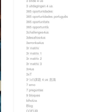
3 sfide 4 us
3 uitdagingen 4 us
365 oportunidades
365 oportunidades português
365 oportunitats
365 opportunità
3challenges4us
3desafios4us
3erronka4us
3r matrix
3r matrix 1
3r matrix 2
3r matrix 3
3r4us
3xT
3つの課題 4 us 意識
7 emo
7 preguntas
9 bloques
bihotza
Blog
COEUR