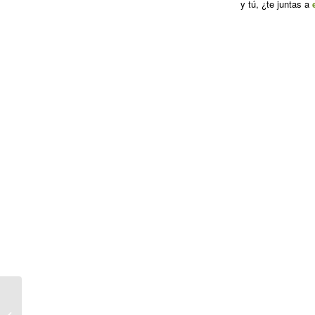
y tú, ¿te juntas a
seguir bailando (niebla
en el estrecho,