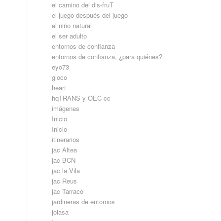
el camino del dis-fruT
el juego después del juego
el niño natural
el ser adulto
entornos de confianza
entornos de confianza, ¿para quiénes?
eyo73
gioco
heart
hqTRANS y OEC cc
imágenes
Inicio
Inicio
itinerarios
jac Altea
jac BCN
jac la Vila
jac Reus
jac Tarraco
jardineras de entornos
jolasa