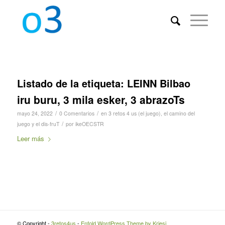
Listado de la etiqueta:
LEINN Bilbao
iru buru, 3 mila esker, 3 abrazoTs
/
/
mayo 24, 2022
0 Comentarios
en
3 retos 4 us (el juego)
,
el camino del
/
juego y el dis-fruT
por
ikeOECSTR
Leer más
© Copyright -
3retos4us
-
Enfold WordPress Theme by Kriesi