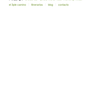
el 3ple camino
itinerarios
blog
contacto