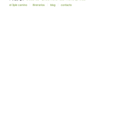
el 3ple camino
itinerarios
blog
contacto