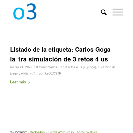
Listado de la etiqueta:
Carlos Goga
la 1ra simulación de 3 retos 4 us
/
/
marzo 24, 2022
0 Comentarios
en
3 retos 4 us (el juego)
,
el camino del
/
juego y el dis-fruT
por
ikeOECSTR
Leer más
© Copyright -
3retos4us
-
Enfold WordPress Theme by Kriesi