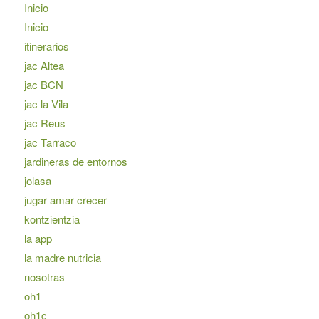
Inicio
Inicio
itinerarios
jac Altea
jac BCN
jac la Vila
jac Reus
jac Tarraco
jardineras de entornos
jolasa
jugar amar crecer
kontzientzia
la app
la madre nutricia
nosotras
oh1
oh1c