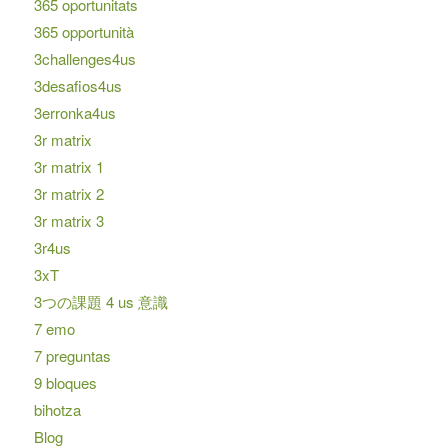
365 oportunitats
365 opportunità
3challenges4us
3desafios4us
3erronka4us
3r matrix
3r matrix 1
3r matrix 2
3r matrix 3
3r4us
3xT
3つの課題 4 us 意識
7 emo
7 preguntas
9 bloques
bihotza
Blog