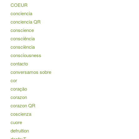
COEUR
conciencia
conciencia QR
conscience
consciência
consciència
consciousness
contacto
conversamos sobre
cor
coração
corazon
corazon QR
coscienza
cuore
defruition
desfruT