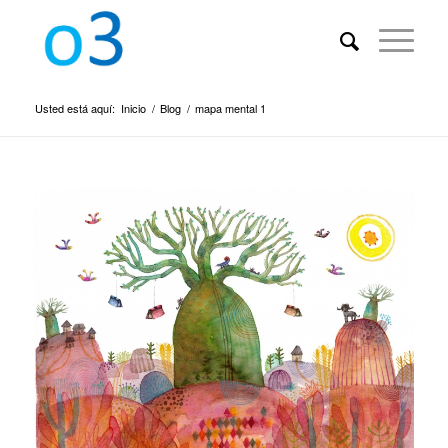
Usted está aquí:
Inicio
/
Blog
/
mapa mental 1