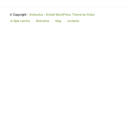
© Copyright -
3retos4us
-
Enfold WordPress Theme by Kriesi
el 3ple camino
itinerarios
blog
contacto