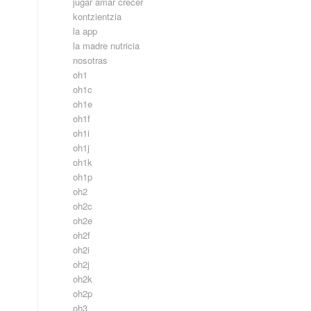
jugar amar crecer
kontzientzia
la app
la madre nutricia
nosotras
oh1
oh1c
oh1e
oh1f
oh1i
oh1j
oh1k
oh1p
oh2
oh2c
oh2e
oh2f
oh2i
oh2j
oh2k
oh2p
oh3