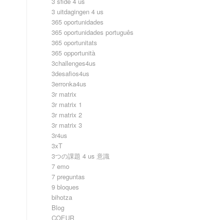
3 sfide 4 us
3 uitdagingen 4 us
365 oportunidades
365 oportunidades português
365 oportunitats
365 opportunità
3challenges4us
3desafios4us
3erronka4us
3r matrix
3r matrix 1
3r matrix 2
3r matrix 3
3r4us
3xT
3つの課題 4 us 意識
7 emo
7 preguntas
9 bloques
bihotza
Blog
COEUR