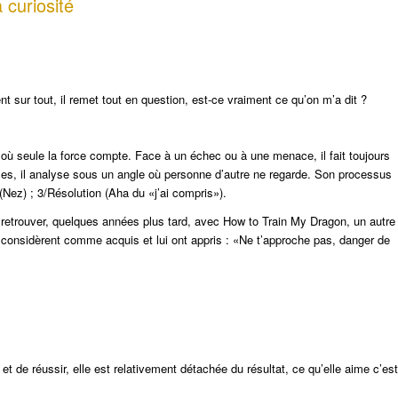
a curiosité
nt sur tout, il remet tout en question, est-ce vraiment ce qu’on m’a dit ?
où seule la force compte. Face à un échec ou à une menace, il fait toujours
oses, il analyse sous un angle où personne d’autre ne regarde. Son processus
(Nez) ; 3/Résolution (Aha du «j’ai compris»).
retrouver, quelques années plus tard, avec How to Train My Dragon, un autre
 considèrent comme acquis et lui ont appris : «Ne t’approche pas, danger de
t de réussir, elle est relativement détachée du résultat, ce qu’elle aime c’est