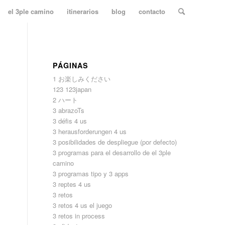
el 3ple camino
itinerarios
blog
contacto
PÁGINAS
1 お楽しみください
123 123japan
2 ハート
3 abrazoTs
3 défis 4 us
3 herausforderungen 4 us
3 posibilidades de despliegue (por defecto)
3 programas para el desarrollo de el 3ple
camino
3 programas tipo y 3 apps
3 reptes 4 us
3 retos
3 retos 4 us el juego
3 retos in process