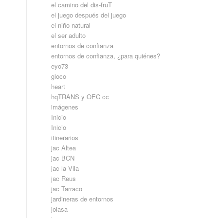
el camino del dis-fruT
el juego después del juego
el niño natural
el ser adulto
entornos de confianza
entornos de confianza, ¿para quiénes?
eyo73
gioco
heart
hqTRANS y OEC cc
imágenes
Inicio
Inicio
itinerarios
jac Altea
jac BCN
jac la Vila
jac Reus
jac Tarraco
jardineras de entornos
jolasa