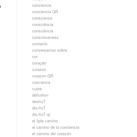
conciencia
u
conciencia QR
conscience
consciência
consciència
consciousness
contacto
conversamos sobre
cor
coração
corazon
corazon QR
coscienza
cuore
defruition
desfruT
dis-fruT
dis-fruT qr
el 3ple camino
el camino de la conciencia
el camino del corazón