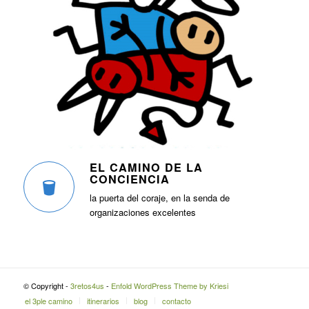
EL CAMINO DE LA
CONCIENCIA
la puerta del coraje, en la senda de
organizaciones excelentes
© Copyright -
3retos4us
-
Enfold WordPress Theme by Kriesi
el 3ple camino
itinerarios
blog
contacto