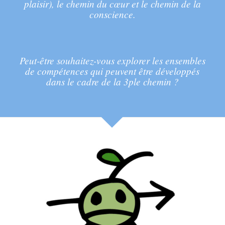
plaisir), le chemin du cœur et le chemin de la
conscience.
Peut-être souhaitez-vous explorer les ensembles
de compétences qui peuvent être développés
dans le cadre de la 3ple chemin ?