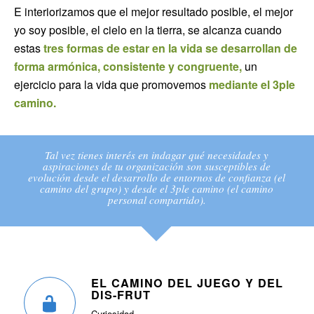
E interiorizamos que el mejor resultado posible, el mejor
yo soy posible, el cielo en la tierra, se alcanza cuando
estas
tres formas de estar en la vida se desarrollan de
forma armónica, consistente y congruente,
un
ejercicio para la vida que promovemos
mediante el 3ple
camino.
Tal vez tienes interés en indagar qué necesidades y
aspiraciones de tu organización son susceptibles de
evolución desde el desarrollo de entornos de confianza (el
camino del grupo) y desde el 3ple camino (el camino
personal compartido).
EL CAMINO DEL JUEGO Y DEL
DIS-FRUT
Curiosidad