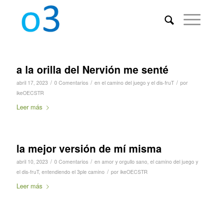
a la orilla del Nervión me senté
/
/
/
abril 17, 2023
0 Comentarios
en
el camino del juego y el dis-fruT
por
ikeOECSTR
Leer más
la mejor versión de mí misma
/
/
abril 10, 2023
0 Comentarios
en
amor y orgullo sano
,
el camino del juego y
/
el dis-fruT
,
entendiendo el 3ple camino
por
ikeOECSTR
Leer más