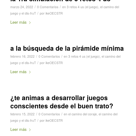
/
/
marzo 24, 2022
0 Comentarios
en
3 retos 4 us (el juego)
,
el camino del
/
juego y el dis-fruT
por
ikeOECSTR
Leer más
a la búsqueda de la pirámide mínima
/
/
febrero 16, 2022
0 Comentarios
en
3 retos 4 us (el juego)
,
el camino del
/
juego y el dis-fruT
por
ikeOECSTR
Leer más
¿te animas a desarrollar juegos
conscientes desde el buen trato?
/
/
febrero 15, 2022
0 Comentarios
en
el camino del coraje
,
el camino del
/
juego y el dis-fruT
por
ikeOECSTR
Leer más