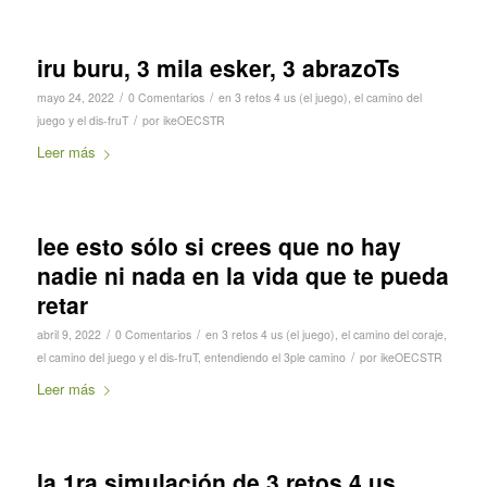
iru buru, 3 mila esker, 3 abrazoTs
/
/
mayo 24, 2022
0 Comentarios
en
3 retos 4 us (el juego)
,
el camino del
/
juego y el dis-fruT
por
ikeOECSTR
Leer más
lee esto sólo si crees que no hay
nadie ni nada en la vida que te pueda
retar
/
/
abril 9, 2022
0 Comentarios
en
3 retos 4 us (el juego)
,
el camino del coraje
,
/
el camino del juego y el dis-fruT
,
entendiendo el 3ple camino
por
ikeOECSTR
Leer más
la 1ra simulación de 3 retos 4 us