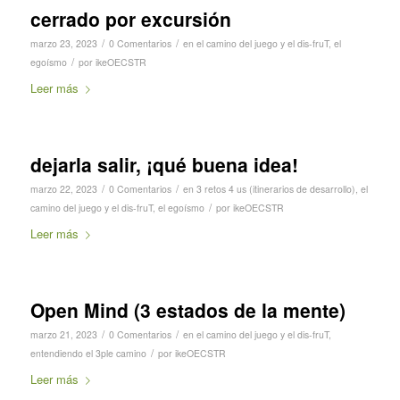
cerrado por excursión
/
/
marzo 23, 2023
0 Comentarios
en
el camino del juego y el dis-fruT
,
el
/
egoísmo
por
ikeOECSTR
Leer más
dejarla salir, ¡qué buena idea!
/
/
marzo 22, 2023
0 Comentarios
en
3 retos 4 us (itinerarios de desarrollo)
,
el
/
camino del juego y el dis-fruT
,
el egoísmo
por
ikeOECSTR
Leer más
Open Mind (3 estados de la mente)
/
/
marzo 21, 2023
0 Comentarios
en
el camino del juego y el dis-fruT
,
/
entendiendo el 3ple camino
por
ikeOECSTR
Leer más