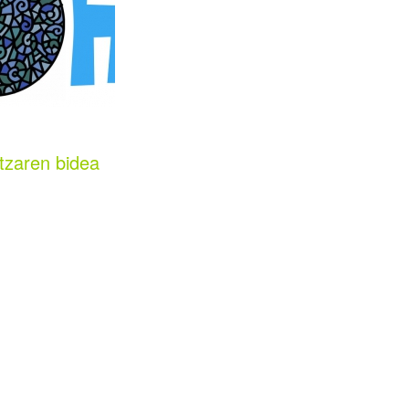
tzaren bidea