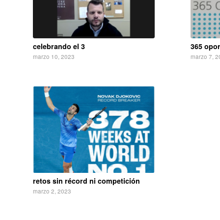
celebrando el 3
365 opo
marzo 10, 2023
marzo 7, 2
retos sin récord ni competición
marzo 2, 2023