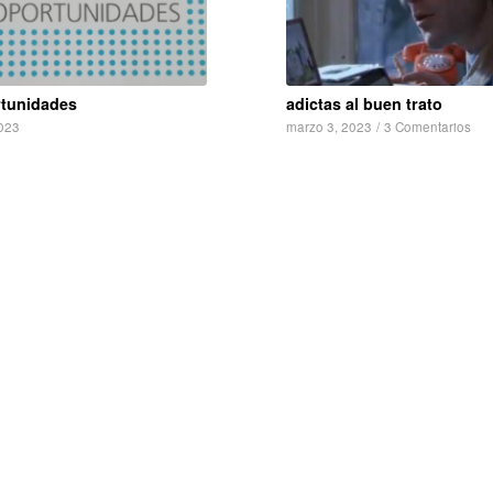
rtunidades
adictas al buen trato
023
marzo 3, 2023
/
3 Comentarios